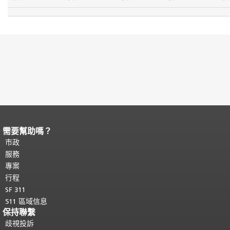
需要幫助嗎？
頁面內容結束。
本頁剩餘內容在每一頁
都會重複顯示。
市政
返回主要內容頂部
。
服務
專案
行程
SF 311
511 區域信息
保持聯繫
歧視投訴