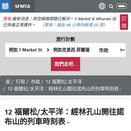
移
SFMTA
切
至
換
主
訂
警報
最新消息：架空線路問題已解決。 F Market & Wharves 站
導
要
已恢復正常運作。
（更多：
過去 48 小時內
新增 25 班）
閱
航
內
容
旅行計劃
起
終
始
點
我
位
位
我們走吧...
希
置
置
望
的
家
行程
市政
12 福爾松/太平洋
旅
12 福爾松/太平洋：經林孔山開往諾布山的列車時刻表 -
行
方
式
12 福爾松/太平洋：經林孔山開往諾
布山的列車時刻表 -