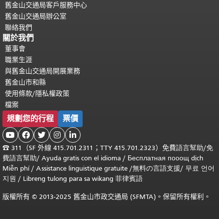
舊金山交通局客戶服務中心
舊金山交通局辦公室
聯絡我們
關於我們
董事會
職業生涯
與舊金山交通局開展業務
舊金山市和縣
使用條款/隱私權政策
檔案
規劃您的行程
票價





☎
311（SF 外線 415.701.2311；TTY 415.701.2323）免費
語言幫助
/
免
費
語言幫助
/ Ayuda gratis con el idioma
/ Бесплатная
пооощ dịch
Miễn phí
/
Assistance linguistique gratuite
/
無料の言語支援
/
무료 언어
지원
/
Libreng tulong para sa wikang 菲律賓語
版權所有 © 2013-2025 舊金山市政交通局 (SFMTA)。保留所有權利。