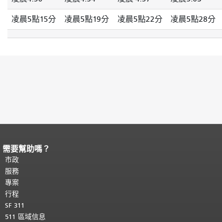
凌晨5點15分
凌晨5點19分
凌晨5點22分
凌晨5點28分
需要幫助嗎？
頁面內容結束。
本頁剩餘內容在每一頁
都會重複顯示。
市政
返回主要內容頂部
。
服務
專案
行程
SF 311
511 區域信息