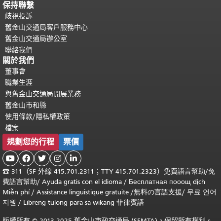
保持聯繫
歧視投訴
舊金山交通局客戶服務中心
舊金山交通局辦公室
聯絡我們
關於我們
董事會
職業生涯
與舊金山交通局開展業務
舊金山市和縣
使用條款/隱私權政策
檔案
規劃您的行程
票價





☎
311（SF 外線 415.701.2311；TTY 415.701.2323）免費
語言幫助
/
免
費
語言幫助
/ Ayuda gratis con el idioma
/ Бесплатная
пооощ dịch
Miễn phí
/
Assistance linguistique gratuite
/
無料の言語支援
/
무료 언어
지원
/
Libreng tulong para sa wikang 菲律賓語
版權所有 © 2013-2025 舊金山市政交通局 (SFMTA)。保留所有權利。