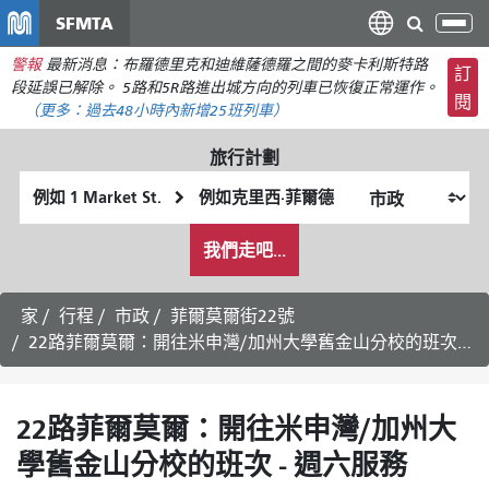
移
SFMTA
切
至
換
警報
最新消息：布羅德里克和迪維薩德羅之間的麥卡利斯特路
主
訂
導
段延誤已解除。 5路和5R路進出城方向的列車已恢復正常運作。
要
閱
航
（更多：
過去48小時內新增
25班列車）
內
容
旅行計劃
起
終
始
點
我
位
位
我們走吧...
希
置
置
望
的
家
行程
市政
菲爾莫爾街22號
旅
22路菲爾莫爾：開往米申灣/加州大學舊金山分校的班次 - 週六服務
行
方
式
22路菲爾莫爾：開往米申灣/加州大
學舊金山分校的班次 - 週六服務