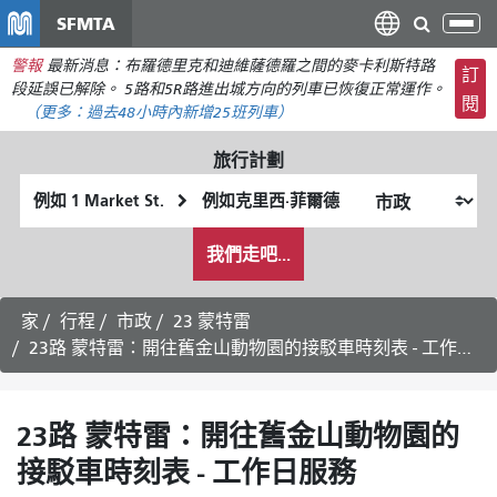
移
SFMTA
切
至
換
警報
最新消息：布羅德里克和迪維薩德羅之間的麥卡利斯特路
主
訂
導
段延誤已解除。 5路和5R路進出城方向的列車已恢復正常運作。
要
閱
航
（更多：
過去48小時內新增
25班列車）
內
容
旅行計劃
起
終
始
點
我
位
位
我們走吧...
希
置
置
望
的
家
行程
市政
23 蒙特雷
旅
23路 蒙特雷：開往舊金山動物園的接駁車時刻表 - 工作日服務
行
方
式
23路 蒙特雷：開往舊金山動物園的
接駁車時刻表 - 工作日服務