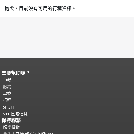
抱歉，目前沒有可用的行程資訊。
需要幫助嗎？
頁面內容結束。
本頁剩餘內容在每一頁
都會重複顯示。
市政
返回主要內容頂部
。
服務
專案
行程
SF 311
511 區域信息
保持聯繫
歧視投訴
舊金山交通局客戶服務中心