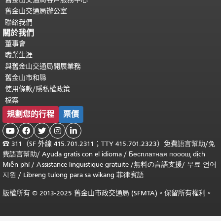
舊金山交通局辦公室
聯絡我們
關於我們
董事會
職業生涯
與舊金山交通局開展業務
舊金山市和縣
使用條款/隱私權政策
檔案
規劃您的行程
票價





☎
311（SF 外線 415.701.2311；TTY 415.701.2323）免費
語言幫助
/
免
費
語言幫助
/ Ayuda gratis con el idioma
/ Бесплатная
пооощ dịch
Miễn phí
/
Assistance linguistique gratuite
/
無料の言語支援
/
무료 언어
지원
/
Libreng tulong para sa wikang 菲律賓語
版權所有 © 2013-2025 舊金山市政交通局 (SFMTA)。保留所有權利。