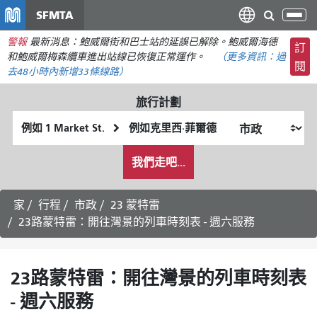
移
SFMTA
切
至
換
警報
最新消息：鮑威爾街和巴士站的延誤已解除。鮑威爾海德
主
訂
導
和鮑威爾梅森纜車進出站線已恢復正常運作。
（更多資訊：
過
要
閱
航
去48小時內新增
33條線路）
內
容
旅行計劃
起
終
始
點
我
位
位
我們走吧...
希
置
置
望
的
家
行程
市政
23 蒙特雷
旅
23路蒙特雷：開往灣景的列車時刻表 - 週六服務
行
方
式
23路蒙特雷：開往灣景的列車時刻表
- 週六服務