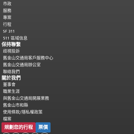
都會重複顯示。
市政
返回主要內容頂部
。
服務
專案
行程
SF 311
511 區域信息
保持聯繫
歧視投訴
舊金山交通局客戶服務中心
舊金山交通局辦公室
聯絡我們
關於我們
董事會
職業生涯
與舊金山交通局開展業務
舊金山市和縣
使用條款/隱私權政策
檔案
規劃您的行程
票價