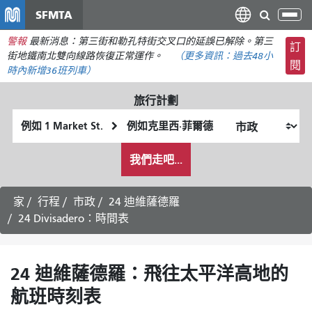
移
SFMTA
切
至
換
警報
最新消息：第三街和勒孔特街交叉口的延誤已解除。第三
主
訂
導
街地鐵南北雙向線路恢復正常運作。
（更多資訊：
過去48小
要
閱
航
時內
新增36班列車）
內
容
旅行計劃
起
終
始
點
我
位
位
我們走吧...
希
置
置
望
的
家
行程
市政
24 迪維薩德羅
旅
24 Divisadero：時間表
行
方
式
24 迪維薩德羅：飛往太平洋高地的
航班時刻表