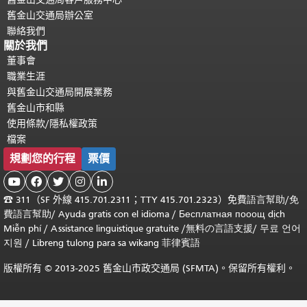
舊金山交通局辦公室
聯絡我們
關於我們
董事會
職業生涯
與舊金山交通局開展業務
舊金山市和縣
使用條款/隱私權政策
檔案
規劃您的行程
票價





☎
311（SF 外線 415.701.2311；TTY 415.701.2323）免費
語言幫助
/
免
費
語言幫助
/ Ayuda gratis con el idioma
/ Бесплатная
пооощ dịch
Miễn phí
/
Assistance linguistique gratuite
/
無料の言語支援
/
무료 언어
지원
/
Libreng tulong para sa wikang 菲律賓語
版權所有 © 2013-2025 舊金山市政交通局 (SFMTA)。保留所有權利。