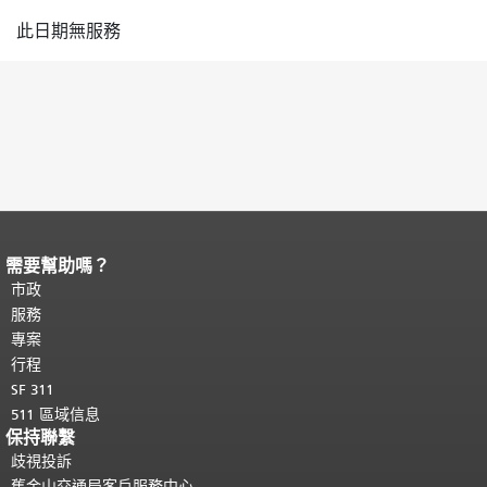
此日期無服務
需要幫助嗎？
頁面內容結束。
本頁剩餘內容在每一頁
都會重複顯示。
市政
返回主要內容頂部
。
服務
專案
行程
SF 311
511 區域信息
保持聯繫
歧視投訴
舊金山交通局客戶服務中心