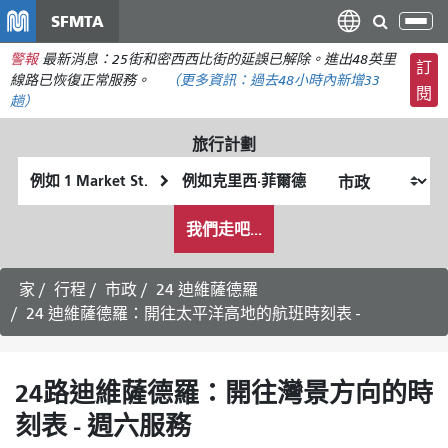
移
SFMTA
切
至
換
警報
最新消息：25街和密西西比街的延誤已解除。進出48英里
主
訂
導
線路已恢復正常服務。
（更多資訊：
過去48小時內
新增33
要
閱
航
趟）
內
容
旅行計劃
起
終
始
點
我
位
位
我們走吧...
希
置
置
望
的
家
行程
市政
24 迪維薩德羅
旅
24 迪維薩德羅：開往太平洋高地的航班時刻表 -
行
方
式
24路迪維薩德羅：開往灣景方向的時
刻表 - 週六服務