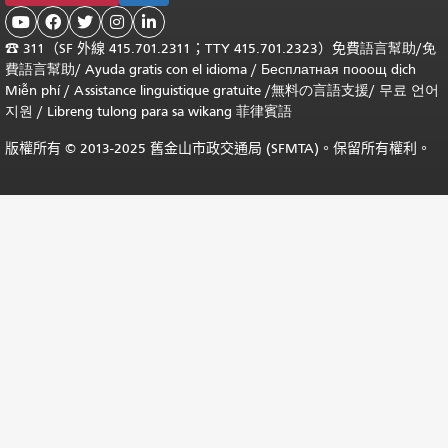





☎
311（SF 外線 415.701.2311；TTY 415.701.2323）免費
語言幫助
/
免
費
語言幫助
/ Ayuda gratis con el idioma
/ Бесплатная
пооощ dịch
Miễn phí
/
Assistance linguistique gratuite
/
無料の言語支援
/
무료 언어
지원
/
Libreng tulong para sa wikang 菲律賓語
版權所有 © 2013-2025 舊金山市政交通局 (SFMTA)。保留所有權利。