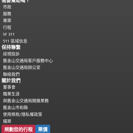
需要幫助嗎？
頁面內容結束。
本頁剩餘內容在每一頁
都會重複顯示。
市政
返回主要內容頂部
。
服務
專案
行程
SF 311
511 區域信息
保持聯繫
歧視投訴
舊金山交通局客戶服務中心
舊金山交通局辦公室
聯絡我們
關於我們
董事會
職業生涯
與舊金山交通局開展業務
舊金山市和縣
使用條款/隱私權政策
檔案
規劃您的行程
票價