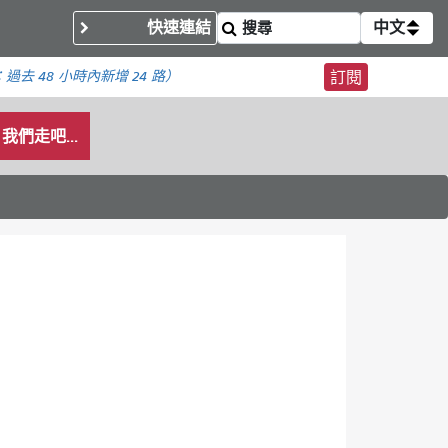
快速連結
中文
：
過去 48 小時內
新增 24 路）
訂閱
我們走吧...