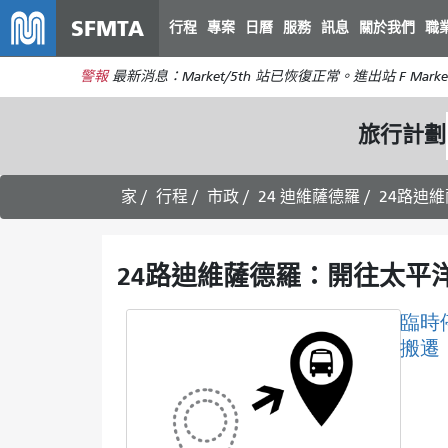
SFMTA
行程
專案
日曆
服務
訊息
關於我們
職
警報
最新消息：Market/5th 站已恢復正常。進出站 F Marke
旅行計劃
家
行程
市政
24 迪維薩德羅
24路迪維
24路迪維薩德羅：開往太平洋
臨時
搬遷