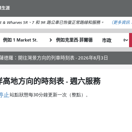
移
業生涯
至
主
t & Wharves 5R、7 和 9R 路公車已恢復正常路線和服務。
（更多資訊
要
內
起
終
容
我
始
點
希
位
位
望
置
置
薩德羅：開往灣景方向的列車時刻表 - 2026年8月3日
的
旅
行
高地方向的時刻表 - 週六服務
方
式
停止
站點狀態每30分鐘更新一次（整點）。