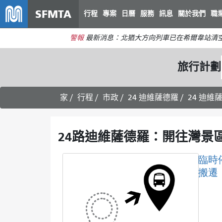
SFMTA
行程
專案
日曆
服務
訊息
關於我們
職
警報
最新消息：北猶大方向列車已在希爾韋站清
旅行計劃
家
行程
市政
24 迪維薩德羅
24 迪
24路迪維薩德羅：開往灣景
臨時
搬遷