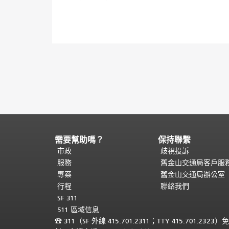
需要幫助嗎？
保持聯繫
頁
面
市政
歧視投訴
內
服務
舊金山交通局客戶服
容
專案
舊金山交通局辦公室
結
行程
聯絡我們
束。
本
SF 311
頁
511 區域信息
剩
☎
311（SF 外線 415.701.2311；TTY 415.701.2323）
餘