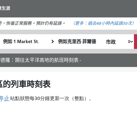
移
業生涯
至
主
空，恢復正常服務。預計仍有延誤。
（更多：
過去48小時內
延誤30次）
要
內
起
終
容
我
始
點
希
位
位
望
置
置
維薩德羅：開往太平洋高地的航班時刻表 -
的
旅
行
區的列車時刻表
方
式
停止
站點狀態每30分鐘更新一次（整點）。