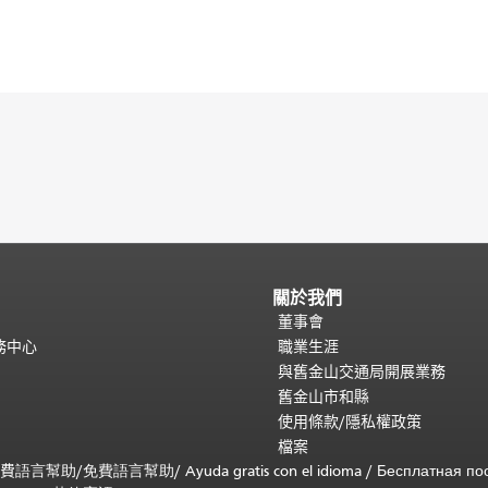
關於我們
董事會
務中心
職業生涯
與舊金山交通局開展業務
舊金山市和縣
使用條款/隱私權政策
檔案
免費
語言幫助
/
免費
語言幫助
/ Ayuda gratis con el idioma
/ Бесплатная
по