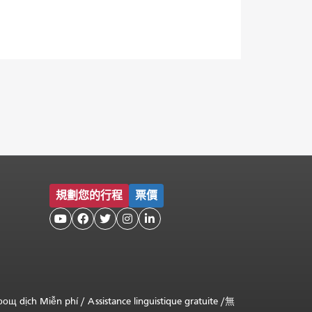
規劃您的行程
票價





оощ dịch Miễn phí
/
Assistance linguistique gratuite
/
無