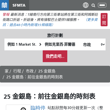
移
SFMTA
切
至
換
警報
最新消息：T線南行方向第三街車站將在第三街和阿姆斯壯
主
訂
導
街路口折返。折返後，將有接駁巴士提供T線服務。
（更多資
要
閱
航
訊：
過去48小時內
新增35條線路）
內
容
旅行計劃
起
終
始
點
我
位
位
我們走吧...
希
置
置
望
的
家
行程
市政
25 金銀島
旅
25 金銀島：前往金銀島的時刻表
行
方
式
25 金銀島：前往金銀島的時刻表
臨時停
站點狀態每30分鐘更新一次（整