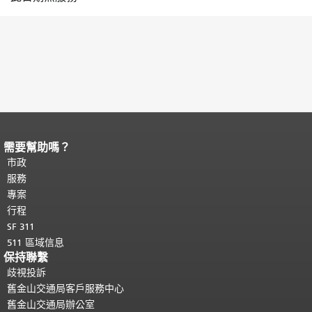
需要幫助嗎？
頁面內容結束。
本頁剩餘內容在每一頁
都會重複顯示。
市政
返回主要內容頂部
。
服務
專案
行程
SF 311
511 區域信息
保持聯繫
歧視投訴
舊金山交通局客戶服務中心
舊金山交通局辦公室