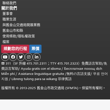
聯絡我們
關於我們
董事會
職業生涯
與舊金山交通局開展業務
舊金山市和縣
使用條款/隱私權政策
檔案
規劃您的行程
票價





☎
311（SF 外線 415.701.2311；TTY 415.701.2323）免費
語言幫助
/
免
費
語言幫助
/ Ayuda gratis con el idioma
/ Бесплатная
пооощ dịch
Miễn phí
/
Assistance linguistique gratuite
/
無料の言語支援
/
무료 언어
지원
/
Libreng tulong para sa wikang 菲律賓語
版權所有 © 2013-2025 舊金山市政交通局 (SFMTA)。保留所有權利。