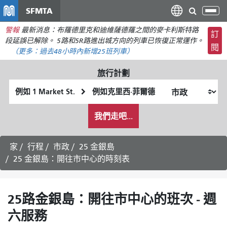
移
SFMTA
切
至
換
警報
最新消息：布羅德里克和迪維薩德羅之間的麥卡利斯特路
主
訂
導
段延誤已解除。 5路和5R路進出城方向的列車已恢復正常運作。
要
閱
航
（更多：
過去48小時內新增
25班列車）
內
容
旅行計劃
起
終
始
點
我
位
位
我們走吧...
希
置
置
望
的
家
行程
市政
25 金銀島
旅
25 金銀島：開往市中心的時刻表
行
方
式
25路金銀島：開往市中心的班次 - 週
六服務