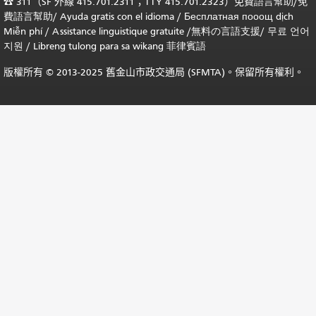
☎
311（SF 外線 415.701.2311；TTY 415.701.2323）免費
語言幫助
/
免
費
語言幫助
/ Ayuda gratis con el idioma
/ Бесплатная
пооощ dịch
Miễn phí
/
Assistance linguistique gratuite
/
無料の言語支援
/
무료 언어
지원
/
Libreng tulong para sa wikang 菲律賓語
版權所有 © 2013-2025 舊金山市政交通局 (SFMTA)。保留所有權利。