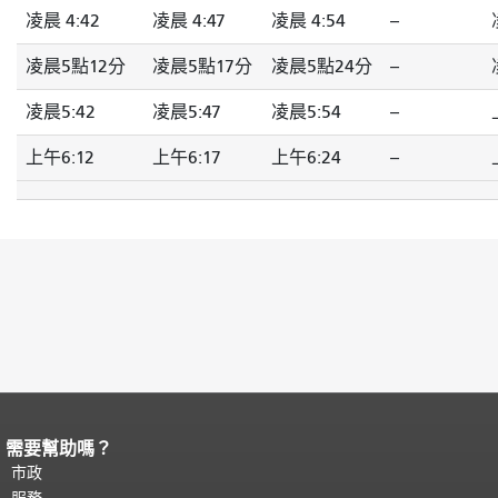
凌晨 4:42
凌晨 4:47
凌晨 4:54
--
凌晨5點12分
凌晨5點17分
凌晨5點24分
--
凌晨5:42
凌晨5:47
凌晨5:54
--
上午6:12
上午6:17
上午6:24
--
需要幫助嗎？
頁面內容結束。
本頁剩餘內容在每一頁
都會重複顯示。
市政
返回主要內容頂部
。