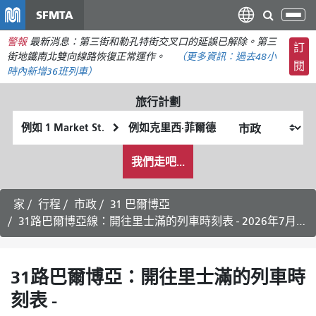
移
SFMTA
切
至
換
警報
最新消息：第三街和勒孔特街交叉口的延誤已解除。第三
主
訂
導
街地鐵南北雙向線路恢復正常運作。
（更多資訊：
過去48小
要
閱
航
時內
新增36班列車）
內
容
旅行計劃
起
終
始
點
我
位
位
我們走吧...
希
置
置
望
的
家
行程
市政
31 巴爾博亞
旅
31路巴爾博亞線：開往里士滿的列車時刻表 - 2026年7月25日
行
方
式
31路巴爾博亞：開往里士滿的列車時
刻表 -