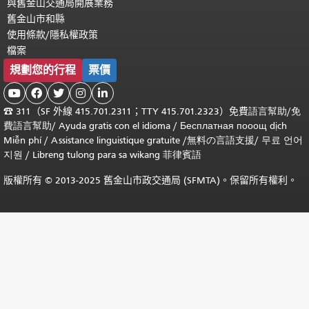
與舊金山交通局開展業務
舊金山市和縣
使用條款/隱私權政策
檔案
規劃您的行程
票價





☎
311（SF 外線 415.701.2311；TTY 415.701.2323）免費
語言幫助
/
免
費
語言幫助
/ Ayuda gratis con el idioma
/ Бесплатная
пооощ dịch
Miễn phí
/
Assistance linguistique gratuite
/
無料の言語支援
/
무료 언어
지원
/
Libreng tulong para sa wikang 菲律賓語
版權所有 © 2013-2025 舊金山市政交通局 (SFMTA)。保留所有權利。