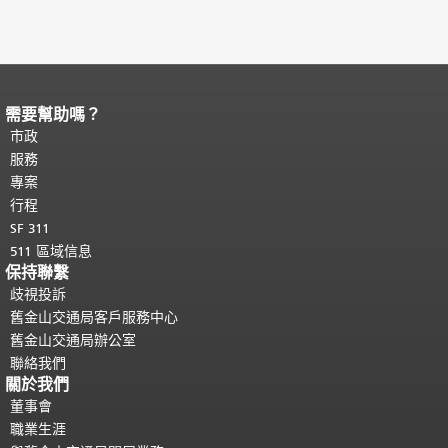
需要幫助嗎？
頁面內容結束。
本頁剩餘內容在每一頁
都會重複顯示。
市政
返回主要內容頂部
。
服務
專案
行程
SF 311
511 區域信息
保持聯繫
歧視投訴
舊金山交通局客戶服務中心
舊金山交通局辦公室
聯絡我們
關於我們
董事會
職業生涯