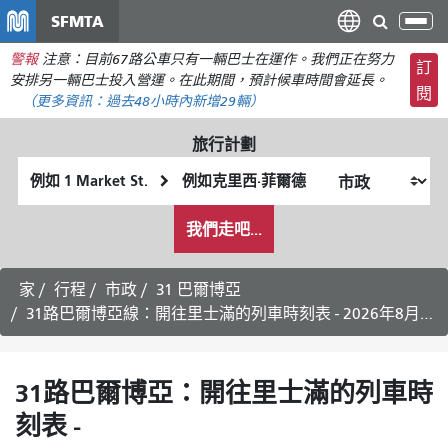
移
SFMTA
切
至
換
警報
注意：目前67路公車只有一輛巴士在運作。我們正在努力
主
訂
導
安排另一輛巴士投入營運。在此期間，預計候車時間會延長。
要
閱
航
（更多資訊：
過去48小時內
新增29輛）
內
容
旅行計劃
起
終
始
點
我
位
位
我們走吧...
希
置
置
望
的
家
行程
市政
31 巴爾博亞
旅
31路巴爾博亞線：開往里士滿的列車時刻表 - 2026年8月6日
行
方
式
31路巴爾博亞：開往里士滿的列車時
刻表 -