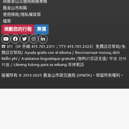
與舊金山交通局開展業務
舊金山市和縣
使用條款/隱私權政策
檔案
規劃您的行程
票價





☎
311（SF 外線 415.701.2311；TTY 415.701.2323）免費
語言幫助
/
免
費
語言幫助
/ Ayuda gratis con el idioma
/ Бесплатная
пооощ dịch
Miễn phí
/
Assistance linguistique gratuite
/
無料の言語支援
/
무료 언어
지원
/
Libreng tulong para sa wikang 菲律賓語
版權所有 © 2013-2025 舊金山市政交通局 (SFMTA)。保留所有權利。