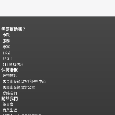
需要幫助嗎？
頁面內容結束。
本頁剩餘內容在每一頁
都會重複顯示。
市政
返回主要內容頂部
。
服務
專案
行程
SF 311
511 區域信息
保持聯繫
歧視投訴
舊金山交通局客戶服務中心
舊金山交通局辦公室
聯絡我們
關於我們
董事會
職業生涯