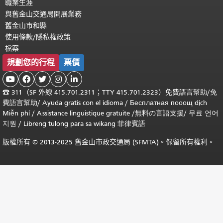
職業生涯
與舊金山交通局開展業務
舊金山市和縣
使用條款/隱私權政策
檔案
規劃您的行程
票價





☎
311（SF 外線 415.701.2311；TTY 415.701.2323）免費
語言幫助
/
免
費
語言幫助
/ Ayuda gratis con el idioma
/ Бесплатная
пооощ dịch
Miễn phí
/
Assistance linguistique gratuite
/
無料の言語支援
/
무료 언어
지원
/
Libreng tulong para sa wikang 菲律賓語
版權所有 © 2013-2025 舊金山市政交通局 (SFMTA)。保留所有權利。