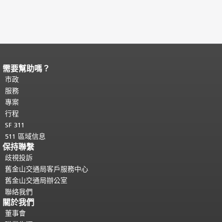
需要幫助嗎？
頁面內容結束。
本頁剩餘內容在每一頁
都會重複顯示。
市政
返回主要內容頂部
。
服務
專案
行程
SF 311
511 區域信息
保持聯繫
歧視投訴
舊金山交通局客戶服務中心
舊金山交通局辦公室
聯絡我們
關於我們
董事會