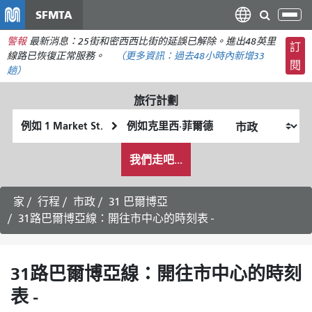
移
SFMTA
切
至
換
警報
最新消息：25街和密西西比街的延誤已解除。進出48英里
主
訂
導
線路已恢復正常服務。
（更多資訊：
過去48小時內
新增33
要
閱
航
趟）
內
容
旅行計劃
起
終
始
點
我
位
位
我們走吧...
希
置
置
望
的
家
行程
市政
31 巴爾博亞
旅
31路巴爾博亞線：開往市中心的時刻表 -
行
方
式
31路巴爾博亞線：開往市中心的時刻
表 -