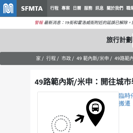
SFMTA
行程
專案
日曆
服務
訊息
關於我們
職
警報
最新消息：19街和霍洛威街附近的延誤已解除
旅行計劃
家
行程
市政
49 範內斯/米申
49路範
49路範內斯/米申：開往城
臨時
搬遷