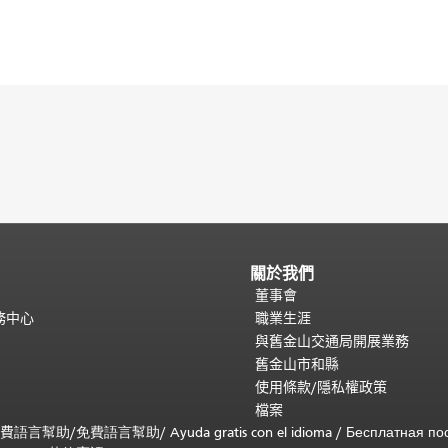
關於我們
董事會
務中心
職業生涯
與舊金山交通局開展業務
舊金山市和縣
使用條款/隱私權政策
檔案
免費
語言幫助
/
免費
語言幫助
/ Ayuda gratis con el idioma
/ Бесплатная
по