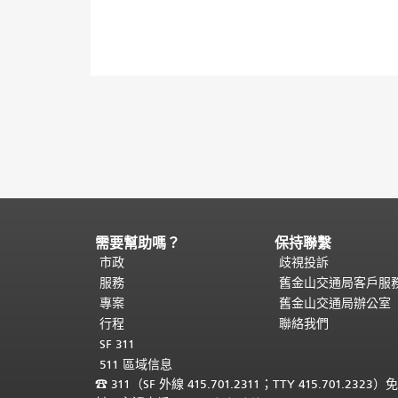
需要幫助嗎？
保持聯繫
頁
面
市政
歧視投訴
內
服務
舊金山交通局客戶服
容
專案
舊金山交通局辦公室
結
行程
聯絡我們
束。
本
SF 311
頁
511 區域信息
剩
☎
311（SF 外線 415.701.2311；TTY 415.701.2323）
餘