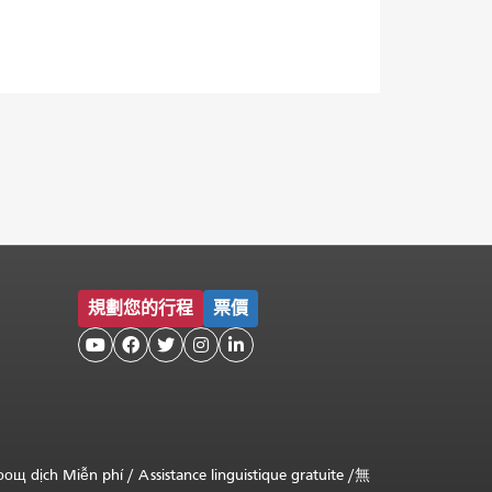
規劃您的行程
票價





оощ dịch Miễn phí
/
Assistance linguistique gratuite
/
無