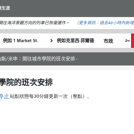
移
業生涯
至
主
。開往海洋景觀方向的列車已恢復運作。
（更多資訊：
過去48小時內
新增
要
內
起
終
容
我
始
點
希
位
位
望
置
置
內斯/米申：開往城市學院的班次安排 -
的
旅
行
市學院的班次安排
方
式
停止
站點狀態每30分鐘更新一次（整點）。