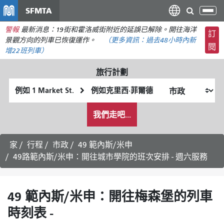
移
SFMTA
切
至
換
警報
最新消息：19街和霍洛威街附近的延誤已解除。開往海洋
主
訂
導
景觀方向的列車已恢復運作。
（更多資訊：
過去48小時內
新
要
閱
航
增22班列車）
內
容
旅行計劃
起
終
始
點
我
位
位
我們走吧...
希
置
置
望
的
家
行程
市政
49 範內斯/米申
旅
49路範內斯/米申：開往城市學院的班次安排 - 週六服務
行
方
式
49 範內斯/米申：開往梅森堡的列車
時刻表 -