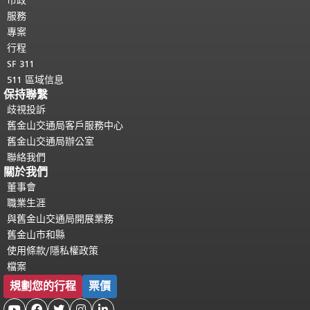
都會重複顯示。
市政
返回主要內容頂部
。
服務
專案
行程
SF 311
511 區域信息
保持聯繫
歧視投訴
舊金山交通局客戶服務中心
舊金山交通局辦公室
聯絡我們
關於我們
董事會
職業生涯
與舊金山交通局開展業務
舊金山市和縣
使用條款/隱私權政策
檔案
規劃您的行程
票價




