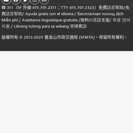
☎
311（SF 外線 415.701.2311；TTY 415.701.2323）免費
語言幫助
/
免
費
語言幫助
/ Ayuda gratis con el idioma
/ Бесплатная
пооощ dịch
Miễn phí
/
Assistance linguistique gratuite
/
無料の言語支援
/
무료 언어
지원
/
Libreng tulong para sa wikang 菲律賓語
版權所有 © 2013-2025 舊金山市政交通局 (SFMTA)。保留所有權利。