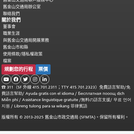
舊金山交通局辦公室
聯絡我們
關於我們
董事會
職業生涯
與舊金山交通局開展業務
舊金山市和縣
使用條款/隱私權政策
檔案
規劃您的行程
票價





☎
311（SF 外線 415.701.2311；TTY 415.701.2323）免費
語言幫助
/
免
費
語言幫助
/ Ayuda gratis con el idioma
/ Бесплатная
пооощ dịch
Miễn phí
/
Assistance linguistique gratuite
/
無料の語言支援
/
무료 언어
지원
/
Libreng tulong para sa wikang 菲律賓語
版權所有 © 2013-2025 舊金山市政交通局 (SFMTA)。保留所有權利。