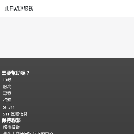
此日期無服務
需要幫助嗎？
頁面內容結束。
本頁剩餘內容在每一頁
都會重複顯示。
市政
返回主要內容頂部
。
服務
專案
行程
SF 311
511 區域信息
保持聯繫
歧視投訴
舊金山交通局客戶服務中心