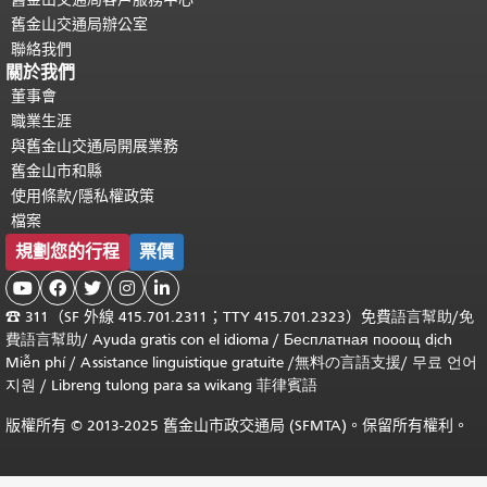
舊金山交通局辦公室
聯絡我們
關於我們
董事會
職業生涯
與舊金山交通局開展業務
舊金山市和縣
使用條款/隱私權政策
檔案
規劃您的行程
票價





☎
311（SF 外線 415.701.2311；TTY 415.701.2323）免費
語言幫助
/
免
費
語言幫助
/ Ayuda gratis con el idioma
/ Бесплатная
пооощ dịch
Miễn phí
/
Assistance linguistique gratuite
/
無料の言語支援
/
무료 언어
지원
/
Libreng tulong para sa wikang 菲律賓語
版權所有 © 2013-2025 舊金山市政交通局 (SFMTA)。保留所有權利。