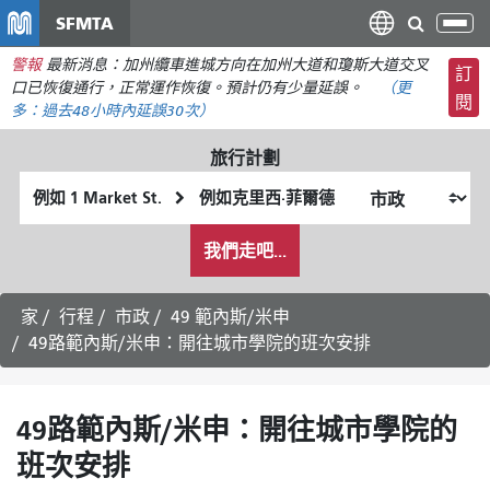
移
SFMTA
切
至
換
警報
最新消息：加州纜車進城方向在加州大道和瓊斯大道交叉
主
訂
導
口已恢復通行，正常運作恢復。預計仍有少量延誤。
（更
要
閱
航
多：
過去48小時內
延誤30次）
內
容
旅行計劃
起
終
始
點
我
位
位
我們走吧...
希
置
置
望
的
家
行程
市政
49 範內斯/米申
旅
49路範內斯/米申：開往城市學院的班次安排
行
方
式
49路範內斯/米申：開往城市學院的
班次安排