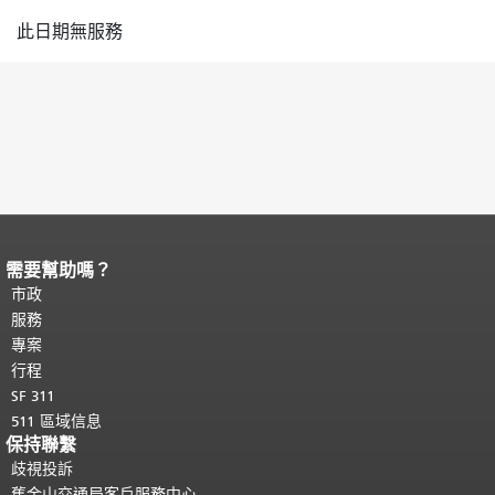
此日期無服務
需要幫助嗎？
頁面內容結束。
本頁剩餘內容在每一頁
都會重複顯示。
市政
返回主要內容頂部
。
服務
專案
行程
SF 311
511 區域信息
保持聯繫
歧視投訴
舊金山交通局客戶服務中心