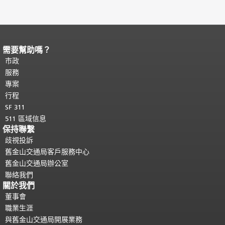
需要幫助嗎？
頁面內容結束。
本頁剩餘內容在每一頁
都會重複顯示。
市政
返回主要內容頂部
。
服務
專案
行程
SF 311
511 區域信息
保持聯繫
歧視投訴
舊金山交通局客戶服務中心
舊金山交通局辦公室
聯絡我們
關於我們
董事會
職業生涯
與舊金山交通局開展業務