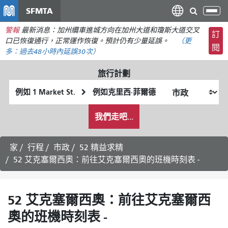
移
SFMTA
切
至
換
警報
最新消息：加州纜車進城方向在加州大道和瓊斯大道交叉
主
訂
導
口已恢復通行，正常運作恢復。預計仍有少量延誤。
（更
要
閱
航
多：
過去48小時內
延誤30次）
內
容
旅行計劃
起
終
始
點
我
位
位
我們走吧...
希
置
置
望
的
家
行程
市政
52 精益求精
旅
52 艾克塞爾西奧：前往艾克塞爾西奧的班機時刻表 -
行
方
式
52 艾克塞爾西奧：前往艾克塞爾西
奧的班機時刻表 -