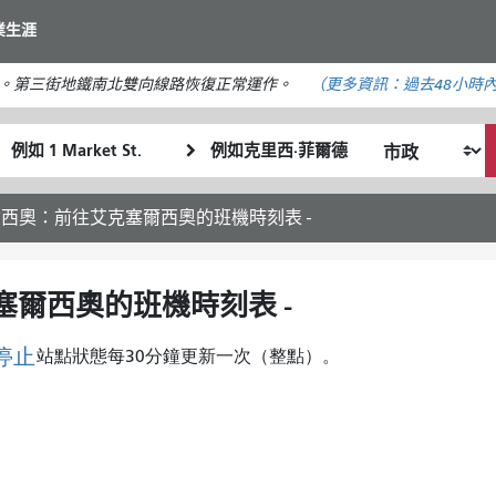
移
業生涯
至
主
。第三街地鐵南北雙向線路恢復正常運作。
（更多資訊：
過去48小時
要
內
起
終
容
我
始
點
希
位
位
望
置
置
爾西奧：前往艾克塞爾西奧的班機時刻表 -
的
旅
行
塞爾西奧的班機時刻表 -
方
式
停止
站點狀態每30分鐘更新一次（整點）。