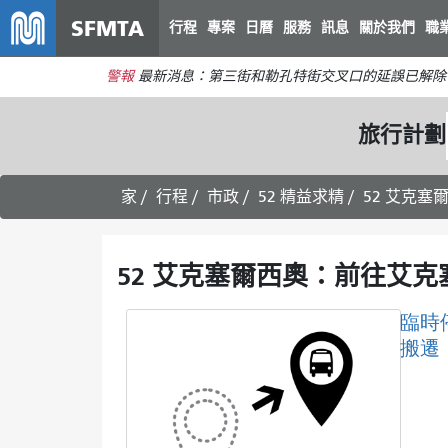
SFMTA
行程
專案
日曆
服務
訊息
關於我們
職
警報
最新消息：第三街和勒孔特街交叉口的延誤已解除
旅行計劃
家
行程
市政
52 精益求精
52 艾克塞
52 艾克塞爾西奧：前往艾克
臨時
搬遷