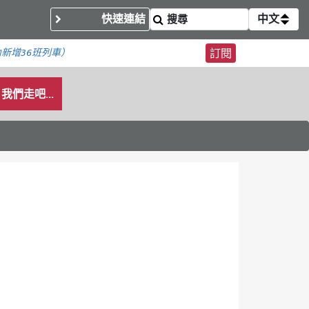
快速連結
中文
內
新增36班列車）
訂閱
我們走吧...