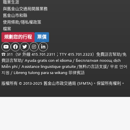
職業生涯
與舊金山交通局開展業務
舊金山市和縣
使用條款/隱私權政策
檔案
規劃您的行程
票價





☎
311（SF 外線 415.701.2311；TTY 415.701.2323）免費
語言幫助
/
免
費
語言幫助
/ Ayuda gratis con el idioma
/ Бесплатная
пооощ dịch
Miễn phí
/
Assistance linguistique gratuite
/
無料の言語支援
/
무료 언어
지원
/
Libreng tulong para sa wikang 菲律賓語
版權所有 © 2013-2025 舊金山市政交通局 (SFMTA)。保留所有權利。