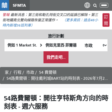
移
SFMTA
切
至
換
警報
最新消息：第三街和勒孔特街交叉口的延誤已解除。第三
主
訂
導
街地鐵南北雙向線路恢復正常運作。
（更多資訊：
過去48小
要
閱
航
時內
新增36班列車）
內
容
旅行計劃
起
終
始
點
我
位
位
我們走吧...
希
置
置
望
的
家
行程
市政
54 費爾頓
旅
54路費爾頓：開往戴利城BART站的時刻表 - 2026年7月29日
行
方
式
54路費爾頓：開往亨特斯角方向的時
刻表 - 週六服務