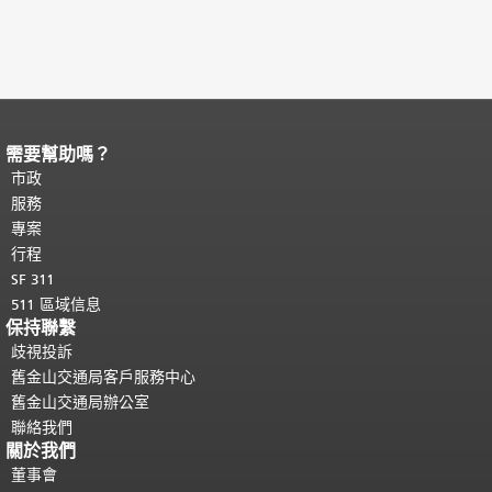
需要幫助嗎？
頁面內容結束。
本頁剩餘內容在每一頁
都會重複顯示。
市政
返回主要內容頂部
。
服務
專案
行程
SF 311
511 區域信息
保持聯繫
歧視投訴
舊金山交通局客戶服務中心
舊金山交通局辦公室
聯絡我們
關於我們
董事會