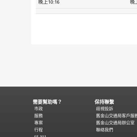
晚上10:16
晚上
需要幫助嗎？
保持聯繫
頁
面
市政
歧視投訴
內
服務
舊金山交通局客戶服
容
專案
舊金山交通局辦公室
結
行程
聯絡我們
束。
本
SF 311