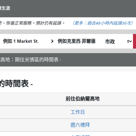
移
業生涯
至
主
空，恢復正常服務。預計仍有延誤。
（更多：
過去48小時內
延誤30次）
要
內
起
終
容
我
始
點
希
位
位
望
置
置
爾高地：開往米慎區的時間表 -
的
旅
行
時間表 -
方
式
前往伯納爾高地
工作日
週六禮拜