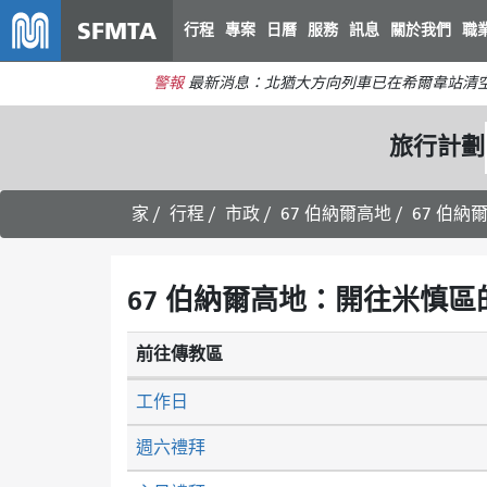
SFMTA
行程
專案
日曆
服務
訊息
關於我們
職
警報
最新消息：北猶大方向列車已在希爾韋站清
旅行計劃
家
行程
市政
67 伯納爾高地
67 伯納
67 伯納爾高地：開往米慎區的
前往傳教區
工作日
週六禮拜