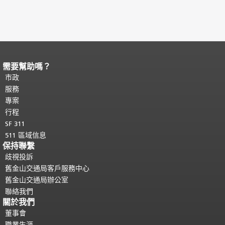
需要幫助嗎？
頁面內容結束。
本頁剩餘內容在每一頁
都會重複顯示。
市政
返回主要內容頂部
。
服務
專案
行程
SF 311
511 區域信息
保持聯繫
歧視投訴
舊金山交通局客戶服務中心
舊金山交通局辦公室
聯絡我們
關於我們
董事會
職業生涯