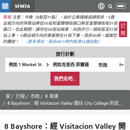
移
SFMTA
切
至
換
警報
注意：今晚（9點至11點），由於公車路線協調安排，5路
主
導
出城方向的停靠站將從30街和富爾頓街路口移至富爾頓街和31街
要
訂
航
路口。在此期間，請勿在30街站候車，向西步行一個街區至31街
內
閱
站上車。 5路出城方向的乘客將在31街下車，而非30街。感謝您
容
的體諒！
（更多資訊：
過去48小時內新增
14個站點）
旅行計劃
起
終
始
點
我
位
位
我們走吧...
希
置
置
望
的
家
行程
市政
8 海濱
旅
8 Bayshore：經 Visitacion Valley 開往 City College 的班次安排 -
行
方
式
8 Bayshore：經 Visitacion Valley 開