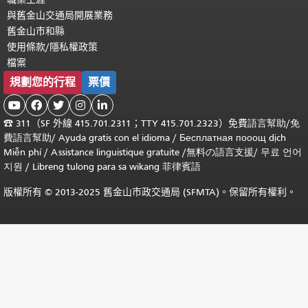
與舊金山交通局開展業務
舊金山市和縣
使用條款/隱私權政策
檔案
規劃您的行程
票價





☎
311（SF 外線 415.701.2311；TTY 415.701.2323）免費
語言幫助
/
免
費
語言幫助
/ Ayuda gratis con el idioma
/ Бесплатная
пооощ dịch
Miễn phí
/
Assistance linguistique gratuite
/
無料の語言支援
/
무료 언어
지원
/
Libreng tulong para sa wikang 菲律賓語
版權所有 © 2013-2025 舊金山市政交通局 (SFMTA)。保留所有權利。