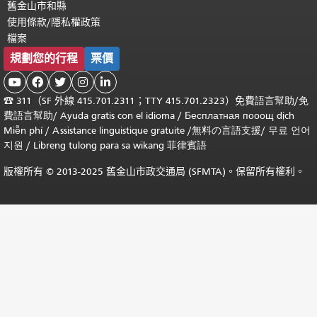
舊金山市和縣
使用條款/隱私權政策
檔案
規劃您的行程
票價





☎
311（SF 外線 415.701.2311；TTY 415.701.2323）免費
語言幫助
/
免
費
語言幫助
/ Ayuda gratis con el idioma
/ Бесплатная
пооощ dịch
Miễn phí
/
Assistance linguistique gratuite
/
無料の言語支援
/
무료 언어
지원
/
Libreng tulong para sa wikang 菲律賓語
版權所有 © 2013-2025 舊金山市政交通局 (SFMTA)。保留所有權利。