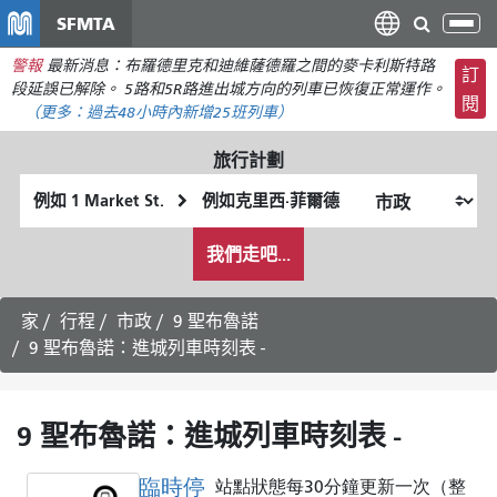
移
SFMTA
切
至
換
警報
最新消息：布羅德里克和迪維薩德羅之間的麥卡利斯特路
主
訂
導
段延誤已解除。 5路和5R路進出城方向的列車已恢復正常運作。
要
閱
航
（更多：
過去48小時內新增
25班列車）
內
容
旅行計劃
起
終
始
點
我
位
位
我們走吧...
希
置
置
望
的
家
行程
市政
9 聖布魯諾
旅
9 聖布魯諾：進城列車時刻表 -
行
方
式
9 聖布魯諾：進城列車時刻表 -
臨時停
站點狀態每30分鐘更新一次（整