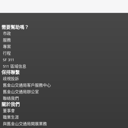
需要幫助嗎？
頁面內容結束。
本頁剩餘內容在每一頁
都會重複顯示。
市政
返回主要內容頂部
。
服務
專案
行程
SF 311
511 區域信息
保持聯繫
歧視投訴
舊金山交通局客戶服務中心
舊金山交通局辦公室
聯絡我們
關於我們
董事會
職業生涯
與舊金山交通局開展業務