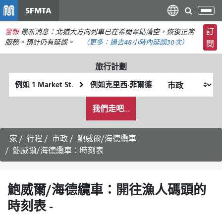
移
SFMTA
切
至
換
主
訂
警報
最新消息：北猶大方向列車已在希爾韋站清空，恢復正常
導
要
服務。預計仍有延誤。
（更多：
過去48小時內
延誤30次）
閱
航
內
容
旅行計劃
起
終
始
點
我
位
位
我們走吧...
希
置
置
望
的
家
行程
市政
鮑威爾/海德纜車
旅
鮑威爾/海德纜車：時刻表
行
方
式
鮑威爾/海德纜車：開往漁人碼頭的
時刻表 -