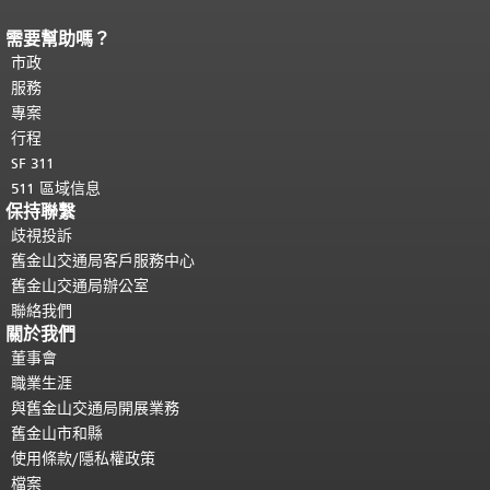
需要幫助嗎？
頁面內容結束。
本頁剩餘內容在每一頁
都會重複顯示。
市政
返回主要內容頂部
。
服務
專案
行程
SF 311
511 區域信息
保持聯繫
歧視投訴
舊金山交通局客戶服務中心
舊金山交通局辦公室
聯絡我們
關於我們
董事會
職業生涯
與舊金山交通局開展業務
舊金山市和縣
使用條款/隱私權政策
檔案