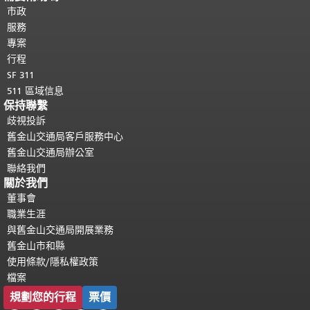
都會重複顯示。
市政
返回主要內容頂部
。
服務
專案
行程
SF 311
511 區域信息
保持聯繫
歧視投訴
舊金山交通局客戶服務中心
舊金山交通局辦公室
聯絡我們
關於我們
董事會
職業生涯
與舊金山交通局開展業務
舊金山市和縣
使用條款/隱私權政策
檔案
規劃您的行程
票價