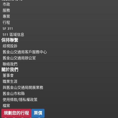
都會重複顯示。
市政
返回主要內容頂部
。
服務
專案
行程
SF 311
511 區域信息
保持聯繫
歧視投訴
舊金山交通局客戶服務中心
舊金山交通局辦公室
聯絡我們
關於我們
董事會
職業生涯
與舊金山交通局開展業務
舊金山市和縣
使用條款/隱私權政策
檔案
規劃您的行程
票價