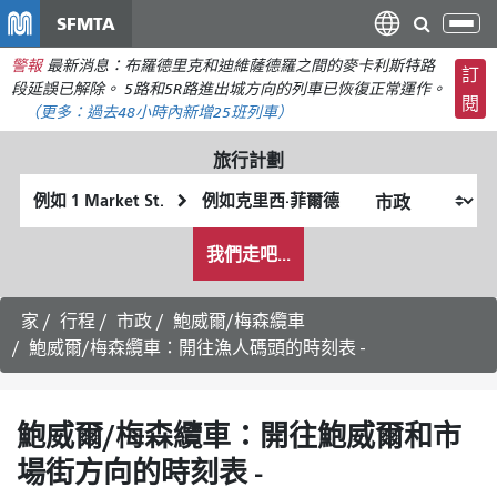
移
SFMTA
切
至
換
警報
最新消息：布羅德里克和迪維薩德羅之間的麥卡利斯特路
主
訂
導
段延誤已解除。 5路和5R路進出城方向的列車已恢復正常運作。
要
閱
航
（更多：
過去48小時內新增
25班列車）
內
容
旅行計劃
起
終
始
點
我
位
位
我們走吧...
希
置
置
望
的
家
行程
市政
鮑威爾/梅森纜車
旅
鮑威爾/梅森纜車：開往漁人碼頭的時刻表 -
行
方
式
鮑威爾/梅森纜車：開往鮑威爾和市
場街方向的時刻表 -