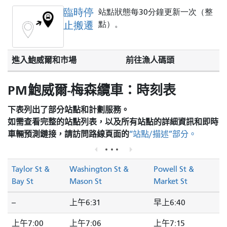
臨時停
站點狀態每30分鐘更新一次（整
止搬遷
點）。
進入鮑威爾和市場
前往漁人碼頭
PM鮑威爾-梅森纜車：時刻表
下表列出了部分站點和計劃服務。
如需查看完整的站點列表，以及所有站點的詳細資訊和即時
車輛預測鏈接，請訪問
路線頁面的
“站點/描述”部分。
Taylor St &
Washington St &
Powell St &
Bay St
Mason St
Market St
--
上午6:31
早上6:40
上午7:00
上午7:06
上午7:15