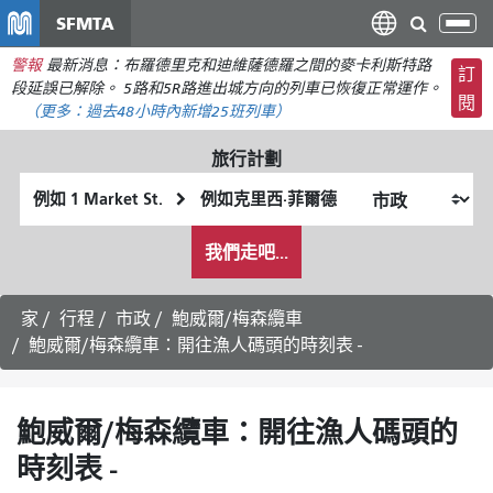
移
SFMTA
切
至
換
警報
最新消息：布羅德里克和迪維薩德羅之間的麥卡利斯特路
主
訂
導
段延誤已解除。 5路和5R路進出城方向的列車已恢復正常運作。
要
閱
航
（更多：
過去48小時內新增
25班列車）
內
容
旅行計劃
起
終
始
點
我
位
位
我們走吧...
希
置
置
望
的
家
行程
市政
鮑威爾/梅森纜車
旅
鮑威爾/梅森纜車：開往漁人碼頭的時刻表 -
行
方
式
鮑威爾/梅森纜車：開往漁人碼頭的
時刻表 -