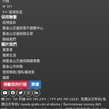
行程
SF 311
511 區域信息
保持聯繫
歧視投訴
舊金山交通局客戶服務中心
舊金山交通局辦公室
聯絡我們
關於我們
董事會
職業生涯
與舊金山交通局開展業務
舊金山市和縣
使用條款/隱私權政策
檔案
規劃您的行程
票價





☎
311（SF 外線 415.701.2311；TTY 415.701.2323）免費
語言幫助
/
免
費
語言幫助
/ Ayuda gratis con el idioma
/ Бесплатная
пооощ dịch