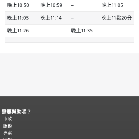
晚上10:50
晚上10:59
--
晚上11:05
晚上11:05
晚上11:14
--
晚上11點20分
晚上11:26
--
晚上11:35
--
需要幫助嗎？
頁面內容結束。
本頁剩餘內容在每一頁
都會重複顯示。
市政
返回主要內容頂部
。
服務
專案