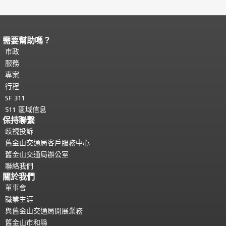
需要幫助嗎？
頁面內容結束。
本頁剩餘內容在每一頁
都會重複顯示。
市政
返回主要內容頂部
。
服務
專案
行程
SF 311
511 區域信息
保持聯繫
歧視投訴
舊金山交通局客戶服務中心
舊金山交通局辦公室
聯絡我們
關於我們
董事會
職業生涯
與舊金山交通局開展業務
舊金山市和縣