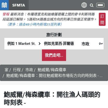
移
SFMTA
切
至
換
警報
最新消息：布羅德里克和迪維薩德羅之間的麥卡利斯特路
主
訂
導
段延誤已解除。 5路和5R路進出城方向的列車已恢復正常運作。
要
閱
航
（更多：
過去48小時內新增
25班列車）
內
容
旅行計劃
起
終
始
點
我
位
位
我們走吧...
希
置
置
望
的
家
行程
市政
鮑威爾/梅森纜車
旅
鮑威爾/梅森纜車：開往鮑威爾和市場街方向的時刻表 - 2026年8月17日
行
方
式
鮑威爾/梅森纜車：開往漁人碼頭的
時刻表 -