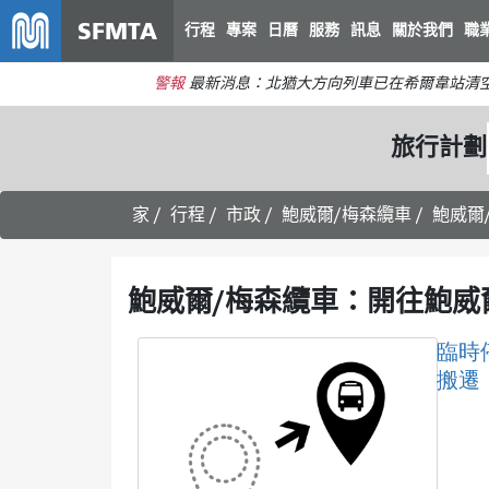
SFMTA
行程
專案
日曆
服務
訊息
關於我們
職
警報
最新消息：北猶大方向列車已在希爾韋站清
旅行計劃
家
行程
市政
鮑威爾/梅森纜車
鮑威爾
鮑威爾/梅森纜車：開往鮑威
臨時
搬遷