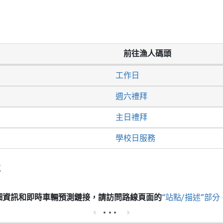
前往漁人碼頭
工作日
週六禮拜
主日禮拜
學校日服務
表
細資訊和即時車輛預測鏈接，請訪問
路線頁面的
“站點/描述”部分