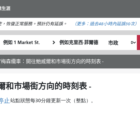
移
業生涯
至
主
空，恢復正常服務。預計仍有延誤。
（更多：
過去48小時內
延誤30次）
要
內
起
終
容
我
始
點
希
位
位
望
置
置
/梅森纜車：開往鮑威爾和市場街方向的時刻表 -
的
旅
行
爾和市場街方向的時刻表 -
方
式
停止
站點狀態每30分鐘更新一次（整點）。