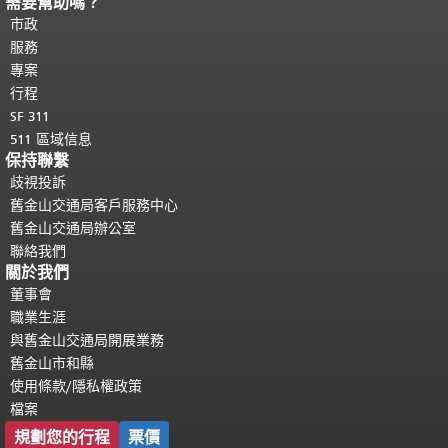
需要幫助嗎？
頁面內容結束。
本頁剩餘內容在每一頁
都會重複顯示。
市政
返回主要內容頂部
。
服務
專案
行程
SF 311
511 區域信息
保持聯繫
歧視投訴
舊金山交通局客戶服務中心
舊金山交通局辦公室
聯絡我們
關於我們
董事會
職業生涯
與舊金山交通局開展業務
舊金山市和縣
使用條款/隱私權政策
檔案
規劃您的行程
票價