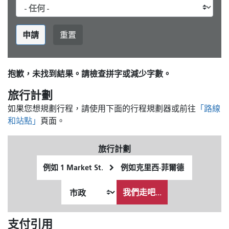
申請
重置
抱歉，未找到結果。請檢查拼字或減少字數。
旅行計劃
如果您想規劃行程，請使用下面的行程規劃器或前往
「路線
和站點」
頁面。
旅行計劃
起
終
始
點
我
位
位
希
我們走吧...
置
置
望
的
支付引用
旅