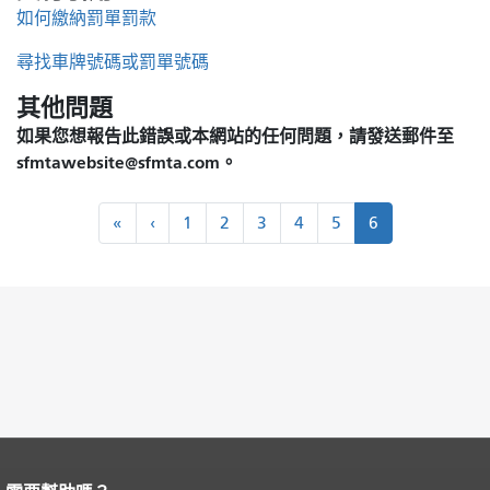
行
如何繳納罰單罰款
方
尋找車牌號碼或罰單號碼
式
其他問題
如果您想報告此錯誤或本網站的任何問題，請發送郵件至
sfmtawebsite@sfmta.com。
分
「
‹‹
«
‹
1
2
3
4
5
6
頁
第
一
的