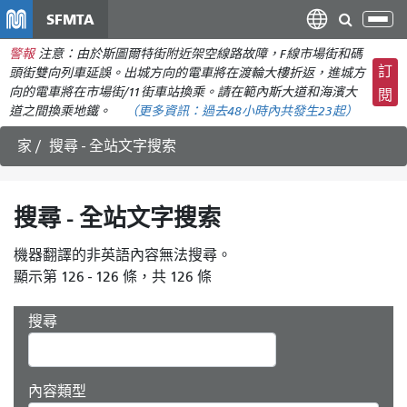
移
SFMTA
切
至
換
警報
注意：由於斯圖爾特街附近架空線路故障，F線市場街和碼
主
導
訂
頭街雙向列車延誤。出城方向的電車將在渡輪大樓折返，進城方
要
航
向的電車將在市場街/11街車站換乘。請在範內斯大道和海濱大
閱
內
道之間換乘地鐵。
（更多資訊：
過去48小時內共發生
23起）
容
家
搜尋 - 全站文字搜索
搜尋 - 全站文字搜索
機器翻譯的非英語內容無法搜尋。
顯示第 126 - 126 條，共 126 條
搜尋
內容類型