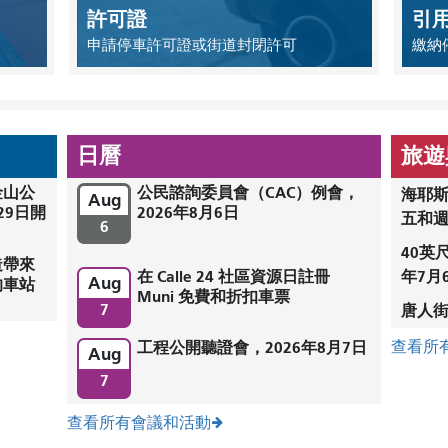
許可證
引
申請停車許可證或街道封閉許可
繳納
日曆
旅遊
金山公
公民諮詢委員會（CAC）例會，
海耶斯
Aug
29日開
2026年8月6日
五和
6
40英
造帶來
在 Calle 24 社區資源日註冊
年7月
Aug
的車站
Muni 免費和折扣車票
7
唐人街
工程公開聽證會，2026年8月7日
查看所
Aug
7
查看所有會議和活動