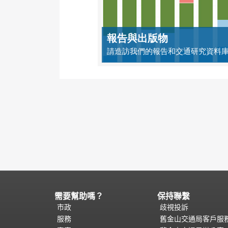
報告與出版物
請造訪我們的報告和交通研究資料
需要幫助嗎？
保持聯繫
頁
面
市政
歧視投訴
內
服務
舊金山交通局客戶服