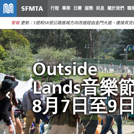
SFMTA
行程
專案
日曆
服務
訊息
關於我們
職
警報
更新：5號和5R號公路進城方向改道經由金門大道，連接貝
舊金山公共
Outside
彌合預算缺
讓 Muni 帶
交通服務調
Lands音樂
口，拯救市
暢遊夏日
整將於8月2
8月7日至9
政交通
日開始