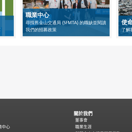
職業中心
使
尋找舊金山交通局 (SFMTA) 的職缺並閱讀
庫
我們的招募政策
了解
關於我們
董事會
務中心
職業生涯