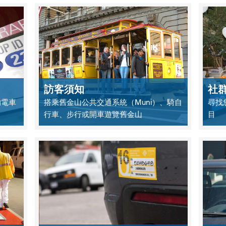
訪客須知
社
的電車
搭乘舊金山公共交通系統（Muni）、騎自
尋找您
行車、步行或開車遊覽舊金山
目