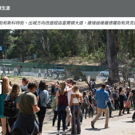
移
業生涯
至
主
克街和斯科特街。出城方向改道經由富爾頓大道，連接迪維薩德羅街和貝克
要
內
容
您
節
9
日