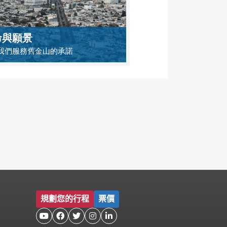
命與願景
我們服務舊金山的承諾
規劃您的行程
票價




