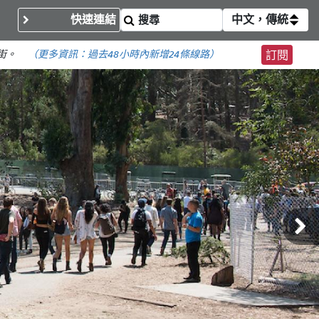
快速連結
中文，傳統
街。
（更多資訊：
過去48小時內
新增24條線路）
訂閱