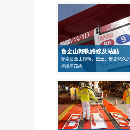
舊金山輕軌路線及站點
探索舊金山輕軌、巴士、歷史悠久
和纜車路線