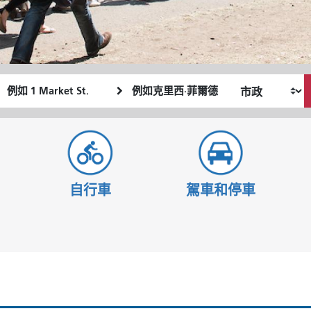
起
終
我
始
點
希
位
位
望
置
置
的
旅
行
自行車
駕車和停車
方
式
？