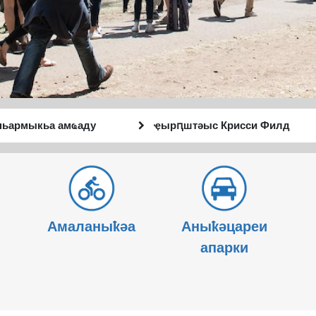
тә
Анҵәамҭа
Аныҟәара
аҭыԥ
шԥасҭаху
Амаланыҟәа
Аныҟәцареи
апарки