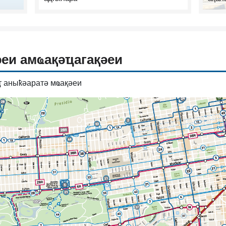
әеи амҩақәҵагақәеи
ҭ аныҟәаратә мҩақәеи