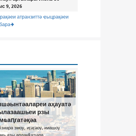
с 9, 2026
рақәеи атранзиттә ҿыцрақәеи
рбара
шәынтәалареи аҳауатә
ылазаашьеи рзы
мҩаԥгатәқәа
бзиара змоу, иӷәӷәоу, ииашоу
ақь азы апланҟаҵара