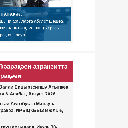
татақәа
ьына аргыларҭа абилет шәшәа,
нзиттә цитата, ма ашьҭыхразы
рақәа шәоур
ҟәарақәеи атранзиттә
рақәеи
Валли Еицырзеиԥшу Аҭыԥқәа:
а & Асабат, Август 2026
ттәи Автобустә Маҵзура
храқәа: ИРЫЦКЬЫЗ Июль 6,
таун ​​аргылара: Июль 30-