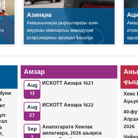
Азинқәа
Аци
Амашьынақәа рыргыларазы азин
Амаш
тә
аиуразы мамзаргьы амҩадуқәа
атра
рхарҭәааразы арзаҳал ҟашәҵа
адыр
Амзар
Аны
ҿыц
ИСКОТТ Аизара 1621
Aug
 Муни
13
Хеис 
а
Аџьум
ИСКОТТ Аизара 1622
оит
Aug
40-фу
27
уп:
Аԥса
тал
2026
Анапхгаратә Хеилак
а
Sep
аилатәара, 2026 шықәса
т,
1
Чайна