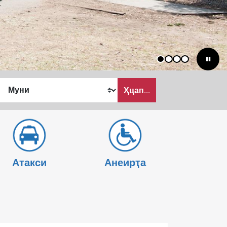
1
2
3
4
Ҳцап...
Атакси
Анеирҭа