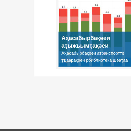
Аҳасабырбақәеи
аҭыжьымҭақәеи
Аҳасабырбақәеи атранспорттә
ҭҵаарақәеи рбиблиотека шәаҭаа