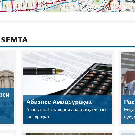
 SFMTA
реи
Абизнес Амаҵзурақәа
Рас
Анапынҵаҟаҵаҩцәеи анаплакқәеи рзы
Еиҳа
адыррақәа
аусу