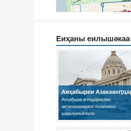
Еиҳаны еилышәкаа
Аиҳабыреи Азакәанԥҵа
Аиҳабыра агендарақәеи
аиҭанаиааиратә политикеи
шәрықәныҟәала