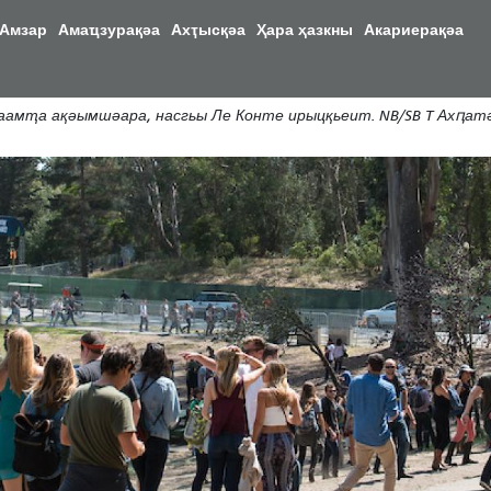
移
Амзар
Амаҵзурақәа
Ахҭысқәа
Ҳара ҳазкны
Акариерақәа
至
主
內
мҭа ақәымшәара, насгьы Ле Конте ирыцқьеит. NB/SB T Ахԥатәи
容
азы
а
ә
алааит
а