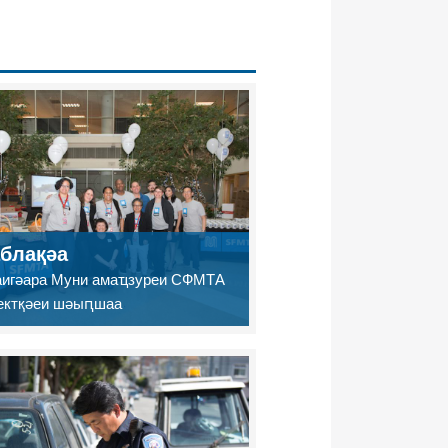
блақәа
игәара Муни амаҵзуреи СФМТА
ектқәеи шәыԥшаа