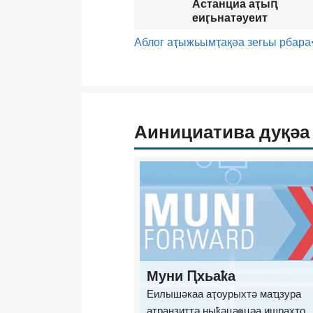
Астанциа аҭыԥ
еиӷьнатәуеит
Аблог аҭыжьымҭақәа зегьы рбара
Аинициатива дуқәа
Муни Ԥхьаҟа
Еилышәкаа аҭоурыхтә маҵзура
атранзиттә ныҟәцаҩцәа ишраҳҭо