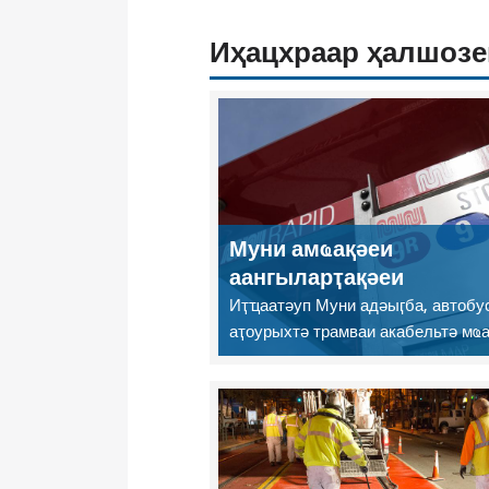
Иҳацхраар ҳалшозе
Муни амҩақәеи
аангыларҭақәеи
Иҭҵаатәуп Муни адәыӷба, автобус
аҭоурыхтә трамваи акабельтә мҩ