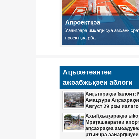
Апроектқәа
Уааигәара имҩаԥысуа амҩанысра
проектқәа рба
Аҵыхәтәантәи
ажәабжьқәеи аблоги
Аиӷьтәрақәа ҟалоит:
Амаҵзура Аԥсахрақә
Август 29 рзы иалаг
Ахыԥхьаӡарақәа ыҟо
Мраҭашәаратәи апор
аԥсахрақәа амҩадуқә
рҭынчра аанарԥшуеи