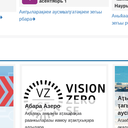
асентябрь 1
Науры
Аиԥыларақәеи аусмҩаԥгатәқәеи зегьы
Аныҟәа
рбара
зегьы 
Аҭы
ҭаг
Абара Азеро
аус
Ақалақь амҩаҿы аҭахарақәа
раанкыларазы иамоу аҭакԥхықәра
Агәа
адгылара
ақал