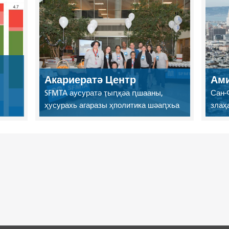
Акариератә Центр
Ами
SFMTA аусуратә ҭыԥқәа ԥшааны,
Сан-
ҳусурахь агаразы ҳполитика шәаԥхьа
злаҳ