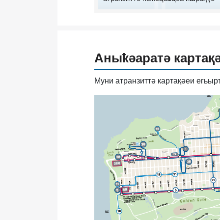
Аныҟәаратә картақ
Муни атранзиттә картақәеи егьыр