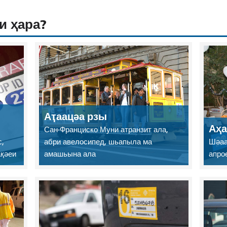
и ҳара?
Аҭаацәа рзы
Аҳа
Сан-Франциско Муни атранзит ала,
,
абри авелосипед, шьапыла ма
Шәаа
ақәеи
амашьына ала
апро