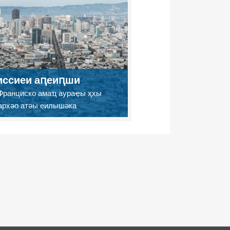
ссиеи аԥеиԥши
Франциско амаҵ аураҿы ҳхы
архәо атәы еилышәка