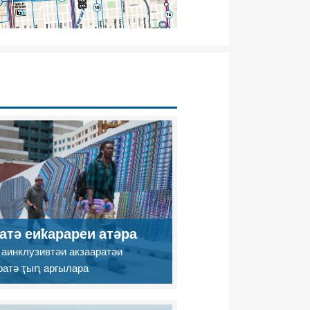
атә еиҟарареи атәра
 аинклузивтәи акзааратәи
ратә ҭыԥ аргылара