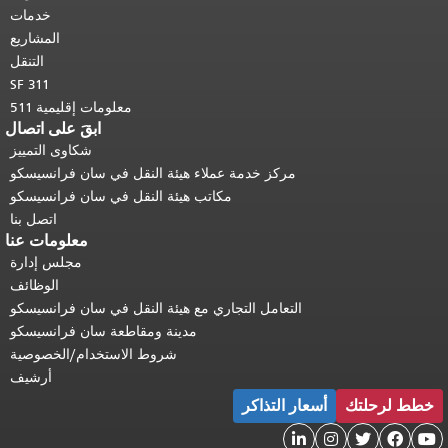
أعلى المحتوى الرئيسي
.
خدمات
المشاريع
التنقل
SF 311
معلومات إقليمية 511
ابقَ على اتصال
شكاوى التمييز
مركز خدمة عملاء هيئة النقل في سان فرانسيسكو
مكاتب هيئة النقل في سان فرانسيسكو
اتصل بنا
معلومات عنا
مجلس إدارة
الوظائف
التعامل التجاري مع هيئة النقل في سان فرانسيسكو
مدينة ومقاطعة سان فرانسيسكو
شروط الاستخدام/الخصوصية
أرشيف
خطط لرحلتك
أسعار التذاكر




