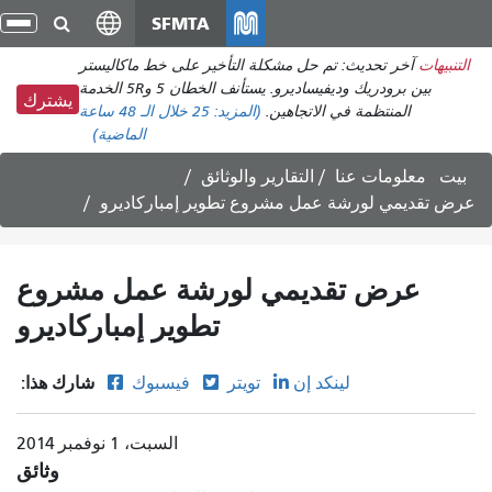
انتقل
SFMTA
تبد
إلى
الت
التنبيهات
آخر تحديث: تم حل مشكلة التأخير على خط ماكاليستر
المحتوى
بين برودريك وديفيساديرو. يستأنف الخطان 5 و5R الخدمة
الرئيسي
يشترك
المنتظمة في الاتجاهين.
(المزيد:
25
خلال الـ 48 ساعة
الماضية)
بيت
معلومات عنا
التقارير والوثائق
عرض تقديمي لورشة عمل مشروع تطوير إمباركاديرو
عرض تقديمي لورشة عمل مشروع
تطوير إمباركاديرو
شارك هذا:
لينكد إن
تويتر
فيسبوك
السبت، 1 نوفمبر 2014
وثائق