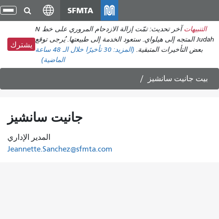
انتقل
SFMTA
تبد
إلى
الت
التنبيهات
آخر تحديث: تمّت إزالة الازدحام المروري على خط N
المحتوى
Judah المتجه إلى هيلواي. ستعود الخدمة إلى طبيعتها. يُرجى توقع
الرئيسي
يشترك
بعض التأخيرات المتبقية.
(المزيد:
30 تأخيرًا
خلال الـ 48 ساعة
الماضية)
بيت
جانيت سانشيز
جانيت سانشيز
المدير الإداري
Jeannette.Sanchez@sfmta.com