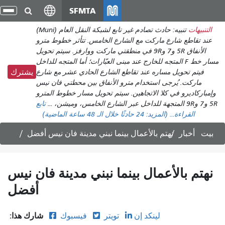
انتقل
SFMTA
تبد
إلى
الت
التنبيهات
تنبيه: حادث تصادم غير تابع لشبكة النقل العام (Muni)
المحتوى
عند تقاطع شارع ماركت مع الشارع الخامس. تتأثر خطوط مترو
الرئيسي
الأنفاق 5R و7 و9R في منطقتي ماركت ووارفز. سيتم تحويل
مسار خط F المتجه للخارج عند مبنى العبّارات؛ أما المتجه للداخل
فيتم تحويل مساره عند تقاطع الشارع الحادي عشر مع شارع
يشترك
ماركت. يُرجى استخدام مترو الأنفاق بين محطتي فان نيس
وإمباركاديرو في كلا الاتجاهين. سيتم تحويل مسار خطوط المترو
5R و7 و9R المتجهة للداخل عبر الشارع الخامس، وميشن، ...
تابع
القراءة...
(المزيد:
24
حادثًا خلال الـ 48 ساعة الماضية)
بيت
أخبار
نهتم بالأعمال بينما نبني مدينة فان نيس أفضل
نهتم بالأعمال بينما نبني مدينة فان نيس
أفضل
شارك هذا:
لينكد إن
تويتر
فيسبوك