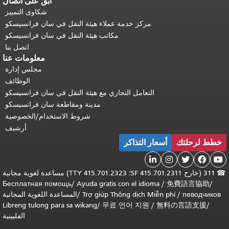
ابقَ على اتصال
شكاوى التمييز
مركز خدمة عملاء هيئة النقل في سان فرانسيسكو
مكاتب هيئة النقل في سان فرانسيسكو
اتصل بنا
معلومات عنا
مجلس إدارة
الوظائف
التعامل التجاري مع هيئة النقل في سان فرانسيسكو
مدينة ومقاطعة سان فرانسيسكو
شروط الاستخدام/الخصوصية
أرشيف
خطط لرحلتك
أسعار التذاكر





☎
311 (خارج SF 415.701.2311؛ TTY 415.701.2323) مساعدة لغوية مجانية
Бесплатная помощь
/
Ayuda gratis con el idioma
/
免費語言協助
/
певодчиков
/
Trợ giúp Thông dịch Miễn phí
/
المساعدة اللغوية المجانية
Libreng tulong para sa wikang
/
무료 언어 지원
/
無料の言語支援
/
الفلبينية