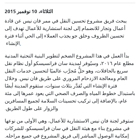
الثلاثاء، 10 نوفمبر 2015
يبحث فريق مشروع تحسين النقل في ممر فان نيس عن قادة
أعمال وتجار للانضمام إلى لجنة استشارية للأعمال تهدف إلى
تحسين الظروف وخلق جو يجذب العملاء إلى الحي أثناء فترة
.
الإنشاء
بدأ العمل في هذا المشروع الضخم لتطوير البنية التحتية المدنية
مطلع عام ٢٠١٦، وسيُوفر لمدينة سان فرانسيسكو أول نظام نقل
سريع بالحافلات، وهو حلٌّ مُجرَّب عالميًا لتحسين خدمات النقل
العام ومعالجة الازدحام المروري على طريق فان نيس. وخلال
فترة الإنشاء التي تُقدَّر بثلاث سنوات، ستقوم المدينة أيضًا
باستبدال خطوط المياه والصرف الصحي التي يعود عمرها إلى مئة
عام، بالإضافة إلى تركيب تحسينات السلامة لجميع المسافرين
والزوار على طول الطريق.
ستوفر لجنة فان نيس الاستشارية للأعمال، وهي الأولى من نوعها
في مشروع بناء مع هيئة النقل في سان فرانسيسكو، للشركات
إمكانية الوصول المباشر إلى فريق المشروع في جميع مراحله.