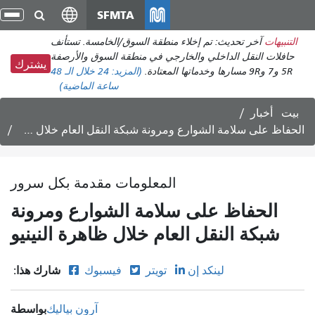
انتقل
SFMTA
تبد
إلى
الت
التنبيهات
آخر تحديث: تم إخلاء منطقة السوق/الخامسة. تستأنف
المحتوى
حافلات النقل الداخلي والخارجي في منطقة السوق والأرصفة
الرئيسي
يشترك
5R و7 و9R مسارها وخدماتها المعتادة.
(المزيد:
24
خلال الـ 48
ساعة الماضية)
بيت
أخبار
الحفاظ على سلامة الشوارع ومرونة شبكة النقل العام خلال ظاهرة النينيو
المعلومات مقدمة بكل سرور
الحفاظ على سلامة الشوارع ومرونة
شبكة النقل العام خلال ظاهرة النينيو
شارك هذا:
لينكد إن
تويتر
فيسبوك
بواسطة
آرون بياليك