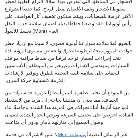
الأشجار في المناطق التي تتعرض فيها أسلاك الترام العلوية لخطر
سقوط الأشجار وتلف الأغصان بفعل الرياح. كما حددنا الشوارع
الأكثر عرضة للفيضانات، وبينما ستكون تخفيف آثار العواصف على
رأس أولوياتنا، فقد وضعنا خططًا بديلة لضمان سلامة خدمة النقل
العام (Muni) تحسبًا للأسوأ.
بالطبع، تُعدّ سلامة شوارعنا أولوية قصوى، لا سيما مع ازدياد خطر
حوادث المرور نتيجةً لرطوبة الطرق وانخفاض مستوى الرؤية. لذا،
نتخذ إجراءات لضمان تواجد فرقنا من ضباط مراقبة مواقف
السيارات ومهندسي الإشارات وغيرهم من الموظفين الأساسيين
للحفاظ على سلامة البنية التحتية للطرق وتوفير الإرشادات
اللازمة لانسيابية حركة المرور.
من المتوقع أن تجلب ظاهرة النينيو أمطارًا غزيرة بعد سنوات من
الجفاف، مما يعني أن مدينتنا بحاجة إلى مزيد من الاستعداد
لمواجهة آثارها. أثناء تجولكم في المدينة هذا الشتاء، وخاصةً أثناء
القيادة، احرصوا على تخفيف السرعة وتوخي الحذر الشديد لضمان
وصول الجميع إلى منازلهم بأمان ودون أي متاعب.
عبر الرسائل النصية أو
تنبيهات Muni
لا تنس الاشتراك في خدمة