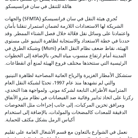
هائلة للتنقل في سان فرانسيسكو.
تُجري هيئة النقل في سان فرانسيسكو (SFMTA) والجهات
الشريكة لها الاستعدادات اللازمة لضمان استمرار تنقلنا بأمان
واعتمادنا على وسائل نقل فعّالة خلال فصل الشتاء الممطر. وقد
حددنا في خطة الاستعداد والاستجابة لظاهرة النينيو على مستوى
الهيئة، نقاط ضعف نظام النقل العام (Muni) وشبكة الطرق في
المدينة أمام ارتفاع منسوب مياه البحر، بالإضافة إلى الخطوات
الرئيسية التي ستتخذها مختلف فروع الهيئة لمنع أي انقطاعات.
ستشكل الأمطار الغزيرة والرياح العاتية المصاحبة لظاهرة النينيو،
والتي لم نشهدها منذ عام 1997، تحديًا لشبكة النقل العام
المترامية الأطراف التابعة لشركة موني. ولمواجهة هذا التحدي،
ركزنا على اتخاذ تدابير وقائية ضد الفيضانات في نظام مترو الأنفاق
ومرافق تخزين المركبات، إلى جانب إجراءات مثل الفحوصات
الدقيقة للمعدات كالمضخات والمولدات، بالإضافة إلى استخدام
أكياس الرمل بشكل مكثف للحماية.
نعمل في الشوارع بالتعاون مع قسم الأشغال العامة على تقليم