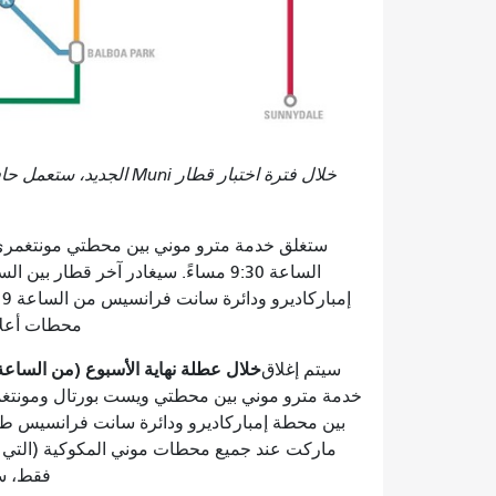
خلال فترة اختبار قطار i
ستغلق خدمة مترو موني بين محطتي مونتغمري
إ
محطات أعلا
خلال عطلة نهاية الأسبوع (من الساعة 8 صباحًا يوم السبت وحتى بداية يوم الاثنين، الخدمة الاعتيادي
سيتم إغلاق
خدمة مترو موني بين محطتي ويست بورتال ومونتغم
بين محطة إمباركاديرو ودائرة سانت فرانسيس طو
ماركت عند جميع محطات موني المكوكية (التي ت
فقط، ست