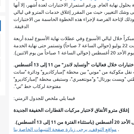
بحلول نهاية العام. ورغم استمرار الاختبارات لعدة أشهر، إلا أنها
على وشك التغيير، حيث من المقرر إغلاق خدمات المترو في ليالي
وذلك لإتاحة الفرصة لإجراء هذه الخطوة الحاسمة من الاختبارات
الدقيقة.
مبكراً خلال ليالي الأسبوع وفي عطلات نهاية الأسبوع لمدة أربعة
أسابيع. ستبدأ الاختبارات مع بداية الخدمة يوم السبت 22 يوليو (حوالي الساعة 7 صباحاً) وتستمر حتى نهاية الخدمة
ي الساعة 1 صباحاً من يوم الاثنين).
رات خلال فعاليات "أوتسايد لاندز" من 11 إلى 13 أغسطس.
ل مكوكية من "موني" بين محطة "إمباركاديرو" ودائرة "سانت
طتي "ويست بورتال" و"مونتغمري"، وستبقى محطة "إمباركاديرو"
مفتوحة لركاب خط "تي".
فيما يلي ملخص للجدول الزمني:
إغلاق مترو الأنفاق لاختبار مركبات القطارات الخفيفة الجديدة
.
مواقع التوقف، يرجى زيارة صفحة التنبيهات الخاصة بنا