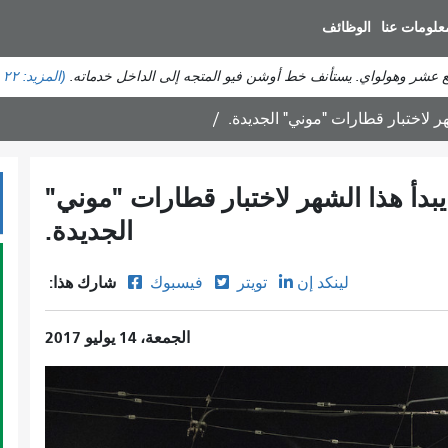
انتقل
علومات عنا
الوظائف
إلى
المحتوى
ع عشر وهولواي. يستأنف خط أوشن فيو المتجه إلى الداخل خدماته.
(المزيد:
٢٢ حالة تأخير
الرئيسي
ر لاختبار قطارات "موني" الجديدة.
بدأ هذا الشهر لاختبار قطارات "موني"
الجديدة.
شارك هذا:
لينكد إن
تويتر
فيسبوك
الجمعة، 14 يوليو 2017