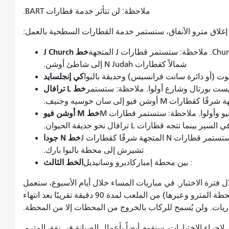
ملاحظة: لن تتأثر خدمة قطارات BART.
إغلاق مترو الأنفاق، ستستمر خدمة القطارات السطحية بالعمل:
خط J Church
: يقع بين محطة بالبوا بارك ومحطة Church/Duboce. ملاحظة: ستستمر قطارات J المتجهة
شمالاً كقطارات N Judah إلى شاطئ أوشن.
كي إنجلسايد
 (أو دائرة سانت فرانسيس) وحديقة بالبوا
خط L ترافال
ست بورتال وشارع أولوا. ملاحظة: ستستمر
خط M أوشن فيو
: بين سان خوسيه في جنيف وويست بورتال أفينيو وأولوا. ملاحظة: ستستمر قطارات M
ينما تتجه قطارات L ترافال نحو حديقة الحيوان.
خط N جودا
: بين أوشن بيتش وكنيسة دوبوس. ملاحظة: ستستمر قطارات N المتجهة شرقًا كقطارات J
تشيرش إلى محطة بالبوا بارك.
الخط الثالث
: بين محطة إمباركاديرو وسانيديل
فترة الاختبار. في مباريات المساء خلال أيام الأسبوع، ستعمل
قطارات مترو موني في اتجاه الخروج (إلى محطة المترو وعبرها) من الملعب لمدة 90 دقيقة تقريبًا بعد انتهاء
اريات. ولن يُسمح للركاب بالخروج من المحطات إلا من المحطة.
 لإجراء الاختبارات، سنقوم أيضاً بأعمال الصيانة في نفق المترو.