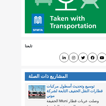
تابعنا





المشاريع ذات الصلة
توسيع وتحديث أسطول مركبات
قطارات النقل الخفيف التابعة لشركة
موني
وصلت عربات قطار Muni الخفيفة