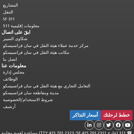
المشاريع
التنقل
SF 311
معلومات إقليمية 511
ابقَ على اتصال
شكاوى التمييز
مركز خدمة عملاء هيئة النقل في سان فرانسيسكو
مكاتب هيئة النقل في سان فرانسيسكو
اتصل بنا
معلومات عنا
مجلس إدارة
الوظائف
التعامل التجاري مع هيئة النقل في سان فرانسيسكو
مدينة ومقاطعة سان فرانسيسكو
شروط الاستخدام/الخصوصية
أرشيف
خطط لرحلتك
أسعار التذاكر





☎
311 (خارج SF 415.701.2311؛ TTY 415.701.2323) مساعدة لغوية مجانية