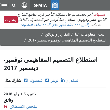
انتقل
SFMTA
تبد
إلى
الت
التنبيهات
آخر تحديث: تم حل مشكلة التأخير قرب تقاطع الشارع
المحتوى
التاسع عشر وهولواي. يستأنف خط أوشن فيو المتجه إلى الداخل
يشترك
الرئيسي
خدماته.
(المزيد:
٢٢ حالة تأخير
خلال الـ ٤٨ ساعة الماضية)
بيت
معلومات عنا
التقارير والوثائق
استطلاع التصميم المفاهيمي نوفمبر-ديسمبر 2017
استطلاع التصميم المفاهيمي نوفمبر-
ديسمبر 2017
شارك هذا:
لينكد إن
تويتر
فيسبوك
الاثنين، 5 فبراير 2018
وثائق
ملخص الاستطلاع