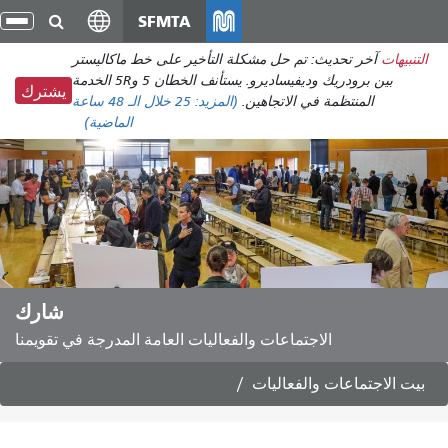
انتقل
SFMTA
تبد
إلى
الت
التنبيهات
آخر تحديث: تم حل مشكلة التأخير على خط ماكاليستر
المحتوى
بين برودريك وديفيساديرو. يستأنف الخطان 5 و5R الخدمة
الرئيسي
يشترك
المنتظمة في الاتجاهين.
(المزيد:
25
خلال الـ 48 ساعة
الماضية)
شارك
الاجتماعات والفعاليات العامة المدرجة في تقويمنا
بيت
الاجتماعات والفعاليات