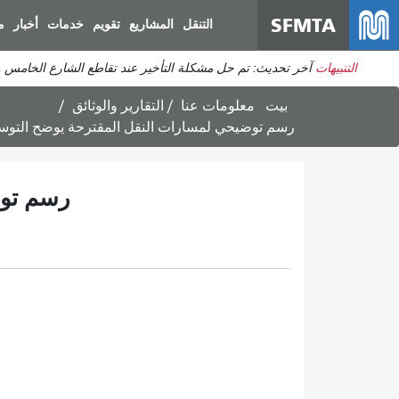
SFMTA
التنقل
المشاريع
تقويم
خدمات
أخبار
م
التنبيهات
آخر تحديث: تم حل مشكلة التأخير عند تقاطع الشارع الخامس والعشرين مع شارع م
بيت
معلومات عنا
التقارير والوثائق
رسم توضيحي لمسارات النقل المقترحة يوضح التوسعة
رسم توض