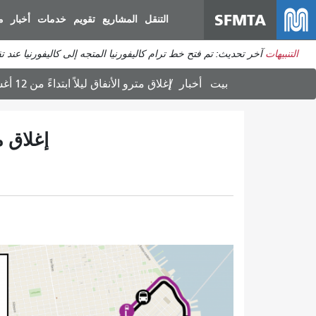
SFMTA
التنقل
المشاريع
تقويم
خدمات
أخبار
م
التنبيهات
آخر تحديث: تم فتح خط ترام كاليفورنيا المتجه إلى كاليفورنيا عند 
بيت
أخبار
إغلاق مترو الأنفاق ليلاً ابتداءً من 12 أغسطس
إغلاق متر