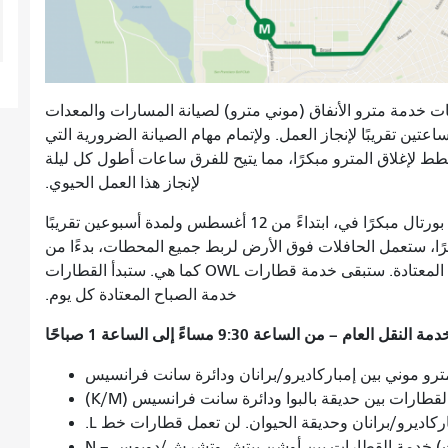
اعات خدمة مترو الأنفاق (موني مترو) لصيانة المسارات والمعدات
تين تقريبًا لإنجاز العمل. ولإتمام مهام الصيانة الضرورية التي
طط لإغلاق المترو مبكرًا، مما يتيح للفرق ساعات أطول كل ليلة
لإنجاز هذا العمل الحيوي.
ورتال مبكرًا في
،
ابتداءً من 12 أغسطس ولمدة أسبوعين تقريبًا
ق المترو مبكرًا، ستعمل الحافلات فوق الأرض لربط جميع المحطات، بدءًا من
الساعة 9:30 مساءً وحتى نهاية خدمة القطارات المعتادة. ستبقى خدمة قطارات OWL كما هي. ستبدأ القطارات
خدمة الصباح المعتادة كل يوم.
نقل العام – من الساعة 9:30 مساءً إلى الساعة 1 صباحًا
و موني بين إمباركاديرو/برانان ودائرة سانت فرانسيس
قطارات بين حديقة بالبوا ودائرة سانت فرانسيس (K/M)
N – خدمة القطارات بين أوشن بيتش وتشرش/دوبوس (تتحول قطارات N القادمة إلى قطارات J المغادرة