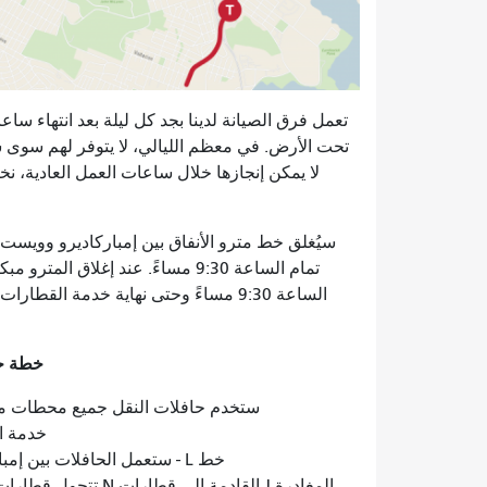
تعمل فرق الصيانة لدينا بجد كل ليلة بعد انتهاء س
تحت الأرض. في معظم الليالي، لا يتوفر لهم سوى ساع
لا يمكن إنجازها خلال ساعات العمل العادية، نخ
سيُغلق خط مترو الأنفاق بين إمباركاديرو وويست ب
تمام الساعة 9:30 مساءً. عند إغلا
خطة خدمة ال
ستخدم حافلات النقل جميع محطات متر
خدمة ال
خط L - ستعمل الحافلات بين إمباركاديرو/برانان وحديقة الحيوان. لن تعمل قطارات خط L.