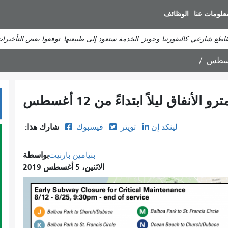
انتقل
علومات عنا
الوظائف
إلى
المحتوى
تقاطع شارعي كاليفورنيا وجونز. الخدمة ستعود إلى طبيعتها. توقعوا بعض التأخيرات
الرئيسي
و الأنفاق ليلاً ابتداءً من 12 أغسطس
شارك هذا:
لينكد إن
تويتر
فيسبوك
بواسطة
بنيامين بارنيت
الاثنين، 5 أغسطس 2019