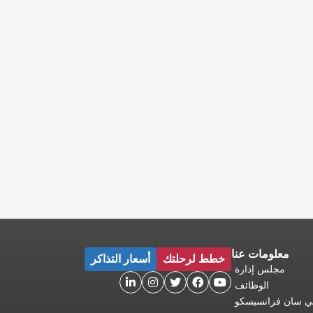
معلومات عنا
خطط لرحلتك
أسعار التذاكر
مجلس إدارة





الوظائف
 في سان فرانسيسكو