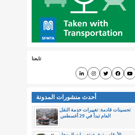
تابعنا





أحدث منشورات المدونة
تحسينات قادمة: تغييرات خدمة النقل
العام تبدأ في 29 أغسطس
الأرقام متوفرة: تغييرات المدخل