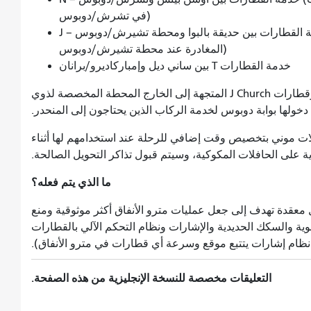
في تشرش/دوبوس)
J – خدمة القطارات بين حديقة بالبوا ومحطة تشيرش/دوبوس (تتحول قطارات J القادمة إلى قطارات N
المغادرة عند محطة تشيرش/دوبوس)
خدمة القطارات T بين ساني ديل وإمباركاديرو/برانان
ستستخدم قطارات N Judah المتجهة إلى الداخل وقطارات J Church المتجهة إلى الخارج المحطة المخصصة لذوي
دخولها بوابة دوبوس لخدمة الركاب الذين يحتاجون إلى المنحدر.
ات موني بتخصيص وقت إضافي للرحلة عند استخدامهم لها أثناء
ية على الحافلات المكوكية، وسيتم قبول تذاكر التحويل الصالحة.
ما الذي يتم فعله؟
ل معقدة تهدف إلى جعل عمليات مترو الأنفاق أكثر موثوقية ومنع
ية والسكك الحديدية والإشارات ونظام التحكم الآلي بالقطارات
نظام إشارات يتتبع موقع وسرعة أي قطارات في مترو الأنفاق).
التعليقات مخصصة للنسخة الإنجليزية من هذه الصفحة.