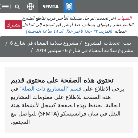
انتقل
SFMTA
تبد
إلى
الت
التنبيهات
آخر تحديث: تم حل مشكلة التأخير قرب تقاطع الشارع
المحتوى
التاسع عشر وهولواي. يستأنف خط أوشن فيو المتجه إلى الداخل
يشترك
الرئيسي
خدماته.
(المزيد:
٢٢ حالة تأخير
خلال الـ ٤٨ ساعة الماضية)
بيت
تحديثات المشروع
مشروع سلامة المشاة في شارع 6
مشروع سلامة المشاة في شارع 6 - سبتمبر 2019
تحتوي هذه الصفحة على محتوى قديم
يرجى الاطلاع على
قسم "المشاريع ذات الصلة"
في
هذه الصفحة للاطلاع على معلومات المشاريع
الحالية. نحتفظ بهذه الصفحة كسجل لأنشطة هيئة
النقل في سان فرانسيسكو (SFMTA) للتواصل مع
المجتمع.