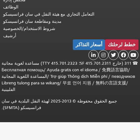
الوظائف
التعامل التجاري مع هيئة النقل في سان فرانسيسكو
مدينة ومقاطعة سان فرانسيسكو
شروط الاستخدام/الخصوصية
أرشيف
خطط لرحلتك
أسعار التذاكر





☎
311 (خارج SF 415.701.2311؛ TTY 415.701.2323) مساعدة لغوية مجانية
Бесплатная помощь
/
Ayuda gratis con el idioma
/
免費語言協助
/
певодчиков
/
Trợ giúp Thông dịch Miễn phí
/
المساعدة اللغوية المجانية
Libreng tulong para sa wikang
/
무료 언어 지원
/
無料の言語支援
/
الفلبينية
جميع الحقوق محفوظة © 2013-2025 لهيئة النقل البلدية في سان
فرانسيسكو (SFMTA).