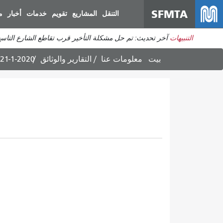
SFMTA
التنقل
المشاريع
تقويم
خدمات
أخبار
م
التنبيهات
آخر تحديث: تم حل مشكلة التأخير قرب تقاطع الشارع التاس
بيت
معلومات عنا
التقارير والوثائق
21-1-2020 البند 10.2 من قانون النقل - تعديلات على حدود السرعة