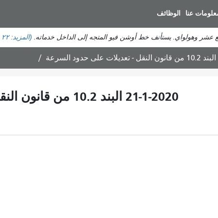
انتقل
علومات عنا
الوظائف
إلى
المحتوى
ع عشر وهولواي. يستأنف خط أوشن فيو المتجه إلى الداخل خدماته.
(المزيد:
٢٢ حالة تأخير
الرئيسي
21-1-2020 البند 10.2 من قانون النقل - تعديلات على حدود السرعة