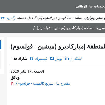
انتقل
علومات عنا
الوظائف
إلى
المحتوى
ع عشر وهولواي. يستأنف خط أوشن فيو المتجه إلى الداخل خدماته.
(المزيد:
٢٢ حالة تأخير
الرئيسي
 سريع لمنطقة إمباركاديرو (ميشين - فولسوم)
لمنطقة إمباركاديرو (ميشين - فولسوم)
شارك هذا:
لينكد إن
تويتر
فيسبوك
الجمعة، 17 يناير 2020
وثائق
مقترح بناء سريع (المهمة - فولسوم)