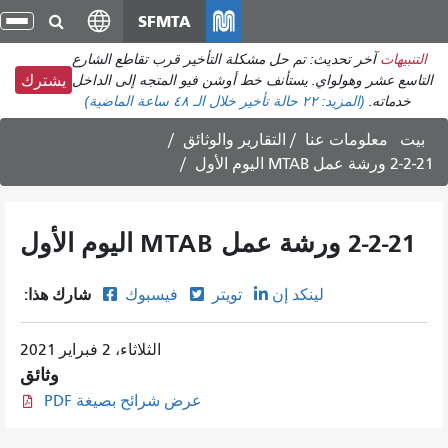
انتقل
SFMTA
تبد
إلى
الت
التنبيهات
آخر تحديث: تم حل مشكلة التأخير قرب تقاطع الشارع
المحتوى
التاسع عشر وهولواي. يستأنف خط أوشن فيو المتجه إلى الداخل
يشترك
الرئيسي
خدماته.
(المزيد:
٢٢ حالة تأخير
خلال الـ ٤٨ ساعة الماضية)
بيت
معلومات عنا
التقارير والوثائق
2-2-21 ورشة عمل MTAB اليوم الأول
2-2-21 ورشة عمل MTAB اليوم الأول
شارك هذا:
لينكد إن
تويتر
فيسبوك
الثلاثاء، 2 فبراير 2021
وثائق
عرض شرائح بصيغة PDF