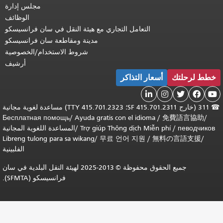
مجلس إدارة
الوظائف
التعامل التجاري مع هيئة النقل في سان فرانسيسكو
مدينة ومقاطعة سان فرانسيسكو
شروط الاستخدام/الخصوصية
أرشيف
خطط لرحلتك
أسعار التذاكر





☎
311 (خارج SF 415.701.2311؛ TTY 415.701.2323) مساعدة لغوية مجانية
Бесплатная помощь
/
Ayuda gratis con el idioma
/
免費語言協助
/
певодчиков
/
Trợ giúp Thông dịch Miễn phí
/
المساعدة اللغوية المجانية
Libreng tulong para sa wikang
/
무료 언어 지원
/
無料の言語支援
/
الفلبينية
جميع الحقوق محفوظة © 2013-2025 لهيئة النقل البلدية في سان
فرانسيسكو (SFMTA).