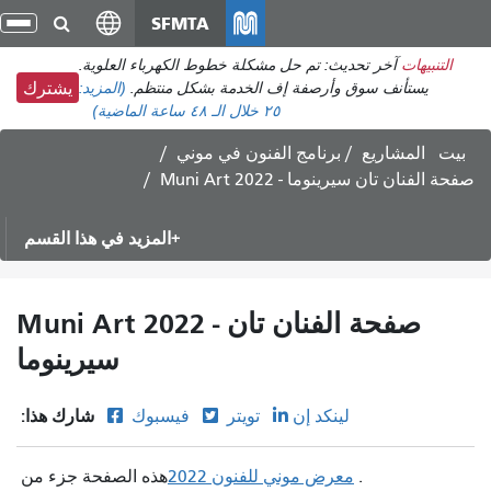
انتقل
SFMTA
تبد
إلى
الت
التنبيهات
آخر تحديث: تم حل مشكلة خطوط الكهرباء العلوية.
المحتوى
يستأنف سوق وأرصفة إف الخدمة بشكل منتظم.
(المزيد:
يشترك
الرئيسي
٢٥
خلال الـ ٤٨ ساعة الماضية)
بيت
المشاريع
برنامج الفنون في موني
Muni Art 2022 - صفحة الفنان تان سيرينوما
المزيد في هذا القسم
Muni Art 2022 - صفحة الفنان تان
سيرينوما
شارك هذا:
لينكد إن
تويتر
فيسبوك
.
معرض موني للفنون 2022
هذه الصفحة جزء من