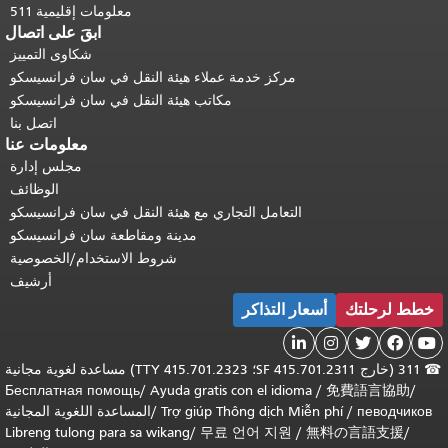
معلومات إقليمية 511
ابقَ على اتصال
شكاوى التمييز
مركز خدمة عملاء هيئة النقل في سان فرانسيسكو
مكاتب هيئة النقل في سان فرانسيسكو
اتصل بنا
معلومات عنا
مجلس إدارة
الوظائف
التعامل التجاري مع هيئة النقل في سان فرانسيسكو
مدينة ومقاطعة سان فرانسيسكو
شروط الاستخدام/الخصوصية
أرشيف
خطط لرحلتك
أسعار التذاكر





☎
311 (خارج SF 415.701.2311؛ TTY 415.701.2323) مساعدة لغوية مجانية
Бесплатная помощь
/
Ayuda gratis con el idioma
/
免費語言協助
/
певодчиков
/
Trợ giúp Thông dịch Miễn phí
/
المساعدة اللغوية المجانية
Libreng tulong para sa wikang
/
무료 언어 지원
/
無料の言語支援
/