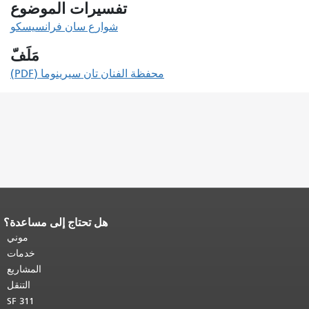
تفسيرات الموضوع
شوارع سان فرانسيسكو
مَلَفّ
محفظة الفنان تان سيرينوما (PDF)
هل تحتاج إلى مساعدة؟
نهاية محتوى الصفحة.
يتكرر باقي محتوى
هذه الصفحة في كل صفحة.
العودة إلى
موني
أعلى المحتوى الرئيسي
.
خدمات
المشاريع
التنقل
SF 311