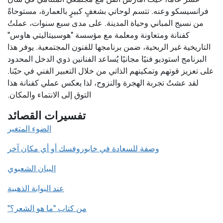
فرانسيسكو وعنه. تتسم لوحاتي بشغفٍ كبيرٍ بالعمارة، مستوحاةً
من نسيج المباني وحياة المدينة. على مدى سبع سنوات، عملتُ
كفنانة ومتعاونة ومعلمة مع مؤسسة "هوسبيتاليتي هاوس"
التاريخية غير الربحية، ضمن برنامجها للفنون المجتمعية. يوفر هذا
البرنامج استوديو فنيًا مجانيًا يُساعد الفنانين ذوي الدخل المحدود
على تعزيز قوتهم وتمكينهم الذاتي من خلال التعبير الفني في حيّنا.
لقد عشتُ تجربة الهجرة والنزوح، لذا يعكس عملي كفنانة هذا
التوق إلى الانتماء والمكان.
تفسيرات القصائد
الضوء المتغير
وصفة للسعادة في خابوروفسك أو أي مكان آخر
البيان الشعبوي
عند البوابة الذهبية
من كتاب "ما هو الشعر؟"