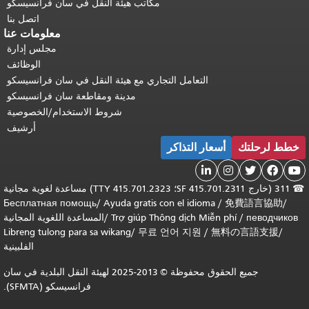
مكاتب هيئة النقل في سان فرانسيسكو
اتصل بنا
معلومات عنا
مجلس إدارة
الوظائف
التعامل التجاري مع هيئة النقل في سان فرانسيسكو
مدينة ومقاطعة سان فرانسيسكو
شروط الاستخدام/الخصوصية
أرشيف
خطط لرحلتك
أسعار التذاكر





☎
311 (خارج SF 415.701.2311؛ TTY 415.701.2323) مساعدة لغوية مجانية
Бесплатная помощь
/
Ayuda gratis con el idioma
/
免費語言協助
/
певодчиков
/
Trợ giúp Thông dịch Miễn phí
/
المساعدة اللغوية المجانية
Libreng tulong para sa wikang
/
무료 언어 지원
/
無料の言語支援
/
الفلبينية
جميع الحقوق محفوظة © 2013-2025 لهيئة النقل البلدية في سان
فرانسيسكو (SFMTA).