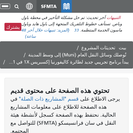
انتقل
SFMTA
تبد
إلى
الت
التنبيهات
آخر تحديث: تم حل مشكلة التأخير في محطة باول
المحتوى
وباص. تستأنف خطوط التلفريك المتجهة إلى باول هايد وباول
الرئيسي
يشترك
ماسون الخدمة المنتظمة.
33
(المزيد:
تنبيهات خلال آخر 48
ساعة)
بيت
تحديثات المشروع
تُوصلك وسائل النقل العام (Muni) إلى وسط المدينة
يبدأ برنامج تجريبي جديد لطائرة كاليفورنيا إكسبريس 1X في 21 فبراير
تحتوي هذه الصفحة على محتوى قديم
يرجى الاطلاع على
قسم "المشاريع ذات الصلة"
في
هذه الصفحة للاطلاع على معلومات المشاريع
الحالية. نحتفظ بهذه الصفحة كسجل لأنشطة هيئة
النقل في سان فرانسيسكو (SFMTA) للتواصل مع
المجتمع.