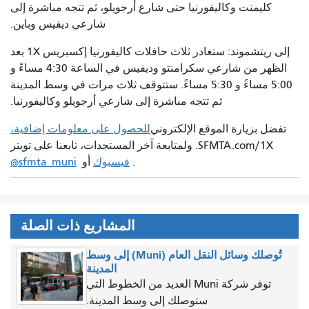
كليمنت وكاليفورنيا حتى شارع أرجويلو، ثم تتجه مباشرة إلى
شارعي ديفيس وباين.
إلى ريتشموند: ستغادر ثلاث حافلات كاليفورنيا إكسبريس 1X بعد
الظهر من شارعي سكرامنتو وديفيس في الساعة 4:30 مساءً و
5:00 مساءً و 5:30 مساءً. ستتوقف ثلاث مرات في وسط المدينة
ثم تتجه مباشرة إلى شارعي أرجويلو وكاليفورنيا.
تفضل بزيارة الموقع الإلكتروني
للحصول على معلومات إضافية،
SFMTA.com/1X. ولمتابعة آخر المستجدات، تابعنا على تويتر
.
فيسبوك
أو
@sfmta_muni
المشاريع ذات الصلة
تُوصلك وسائل النقل العام (Muni) إلى وسط
المدينة
توفر شركة Muni العديد من الخطوط التي
ستوصلك إلى وسط المدينة.