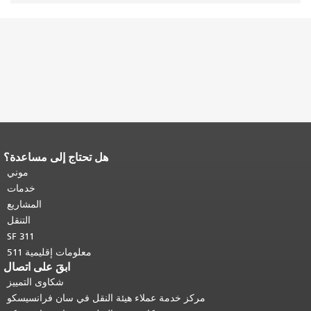
هل تحتاج إلى مساعدة؟
نهاية محتوى الصفحة.
يتكرر باقي محتوى
هذه الصفحة في كل صفحة.
العودة إلى
موني
أعلى المحتوى الرئيسي
.
خدمات
المشاريع
التنقل
SF 311
معلومات إقليمية 511
ابقَ على اتصال
شكاوى التمييز
مركز خدمة عملاء هيئة النقل في سان فرانسيسكو