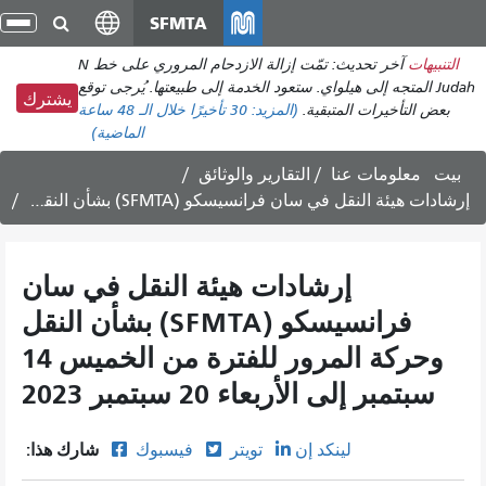
انتقل
SFMTA
تبد
إلى
الت
التنبيهات
آخر تحديث: تمّت إزالة الازدحام المروري على خط N
المحتوى
Judah المتجه إلى هيلواي. ستعود الخدمة إلى طبيعتها. يُرجى توقع
الرئيسي
يشترك
بعض التأخيرات المتبقية.
(المزيد:
30 تأخيرًا
خلال الـ 48 ساعة
الماضية)
بيت
معلومات عنا
التقارير والوثائق
إرشادات هيئة النقل في سان فرانسيسكو (SFMTA) بشأن النقل وحركة المرور للفترة من الخميس 14 سبتمبر إلى الأربعاء 20 سبتمبر 2023
إرشادات هيئة النقل في سان
فرانسيسكو (SFMTA) بشأن النقل
وحركة المرور للفترة من الخميس 14
سبتمبر إلى الأربعاء 20 سبتمبر 2023
شارك هذا:
لينكد إن
تويتر
فيسبوك