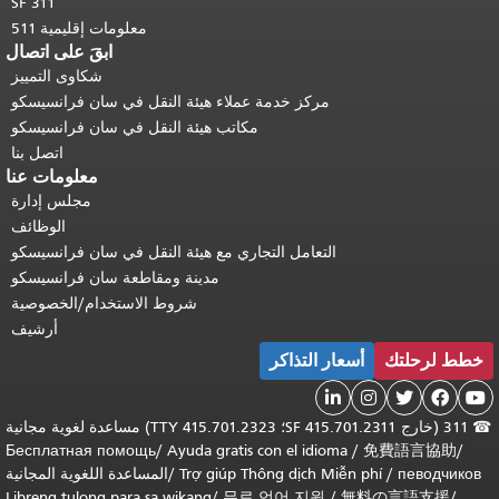
SF 311
معلومات إقليمية 511
ابقَ على اتصال
شكاوى التمييز
مركز خدمة عملاء هيئة النقل في سان فرانسيسكو
مكاتب هيئة النقل في سان فرانسيسكو
اتصل بنا
معلومات عنا
مجلس إدارة
الوظائف
التعامل التجاري مع هيئة النقل في سان فرانسيسكو
مدينة ومقاطعة سان فرانسيسكو
شروط الاستخدام/الخصوصية
أرشيف
خطط لرحلتك
أسعار التذاكر





☎
311 (خارج SF 415.701.2311؛ TTY 415.701.2323) مساعدة لغوية مجانية
Бесплатная помощь
/
Ayuda gratis con el idioma
/
免費語言協助
/
певодчиков
/
Trợ giúp Thông dịch Miễn phí
/
المساعدة اللغوية المجانية
Libreng tulong para sa wikang
/
무료 언어 지원
/
無料の言語支援
/