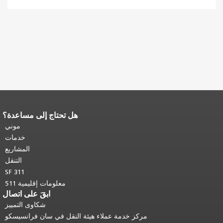
هل تحتاج إلى مساعدة؟
نهاية محتوى الصفحة.
يتكرر باقي محتوى
هذه الصفحة في كل صفحة.
العودة إلى
موني
أعلى المحتوى الرئيسي
.
خدمات
المشاريع
التنقل
SF 311
معلومات إقليمية 511
ابقَ على اتصال
شكاوى التمييز
مركز خدمة عملاء هيئة النقل في سان فرانسيسكو