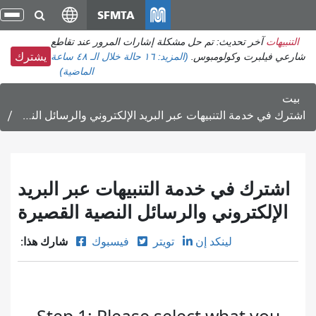
انتقل
SFMTA
تبد
إلى
الت
التنبيهات
آخر تحديث: تم حل مشكلة إشارات المرور عند تقاطع
المحتوى
شارعي فيلبرت وكولومبوس.
(المزيد:
١٦ حالة
خلال الـ ٤٨ ساعة
يشترك
الرئيسي
الماضية)
بيت
اشترك في خدمة التنبيهات عبر البريد الإلكتروني والرسائل النصية القصيرة
اشترك في خدمة التنبيهات عبر البريد
الإلكتروني والرسائل النصية القصيرة
شارك هذا:
لينكد إن
تويتر
فيسبوك