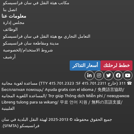
مكاتب هيئة النقل في سان فرانسيسكو
اتصل بنا
معلومات عنا
مجلس إدارة
الوظائف
التعامل التجاري مع هيئة النقل في سان فرانسيسكو
مدينة ومقاطعة سان فرانسيسكو
شروط الاستخدام/الخصوصية
أرشيف
خطط لرحلتك
أسعار التذاكر





☎
311 (خارج SF 415.701.2311؛ TTY 415.701.2323) مساعدة لغوية مجانية
Бесплатная помощь
/
Ayuda gratis con el idioma
/
免費語言協助
/
певодчиков
/
Trợ giúp Thông dịch Miễn phí
/
المساعدة اللغوية المجانية
Libreng tulong para sa wikang
/
무료 언어 지원
/
無料の言語支援
/
الفلبينية
جميع الحقوق محفوظة © 2013-2025 لهيئة النقل البلدية في سان
فرانسيسكو (SFMTA).