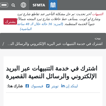
انتقل
SFMTA
تبد
إلى
الت
التنبيهات
آخر تحديث: تم حل مشكلة التأخير عند تقاطع شارع ثيرد
المحتوى
وشارع لو كونت. يستأنف خط حافلات شارع ثيرد المتجه شمالاً/
الرئيسي
يشترك
جنوباً الخدمة المنتظمة.
(المزيد:
36 حالة
خلال الـ 48 ساعة
الماضية)
بيت
اشترك في خدمة التنبيهات عبر البريد الإلكتروني والرسائل النصية القصيرة
اشترك في خدمة التنبيهات عبر البريد
الإلكتروني والرسائل النصية القصيرة
شارك هذا:
لينكد إن
تويتر
فيسبوك