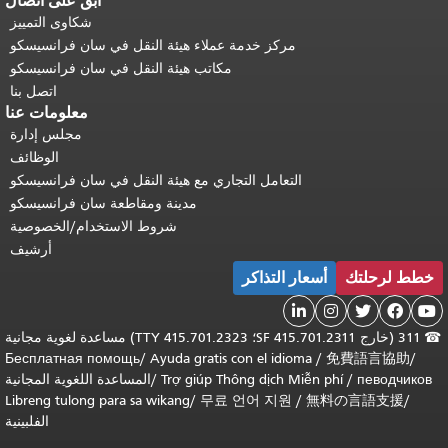
ابقَ على اتصال
شكاوى التمييز
مركز خدمة عملاء هيئة النقل في سان فرانسيسكو
مكاتب هيئة النقل في سان فرانسيسكو
اتصل بنا
معلومات عنا
مجلس إدارة
الوظائف
التعامل التجاري مع هيئة النقل في سان فرانسيسكو
مدينة ومقاطعة سان فرانسيسكو
شروط الاستخدام/الخصوصية
أرشيف
خطط لرحلتك
أسعار التذاكر





☎
311 (خارج SF 415.701.2311؛ TTY 415.701.2323) مساعدة لغوية مجانية
Бесплатная помощь
/
Ayuda gratis con el idioma
/
免費語言協助
/
певодчиков
/
Trợ giúp Thông dịch Miễn phí
/
المساعدة اللغوية المجانية
Libreng tulong para sa wikang
/
무료 언어 지원
/
無料の言語支援
/
الفلبينية